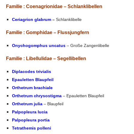
Familie :
Coenagrionidae
– Schlanklibellen
Ceriagrion glabrum
–
Schlanklibelle
Familie : Gomphidae – Flussjungfern
Onychogomphus uncatus
– Große Zangenlibelle
Familie : Libellulidae – Segellibellen
Diplacodes trivialis
Epauletten Blaupfeil
Orthetrum brachiale
Orthetrum chrysostigma
– Epauletten Blaupfeil
Orthetrum julia
– Blaupfeil
Palpopleura lucia
Palpopleura portia
Tetrathemis polleni