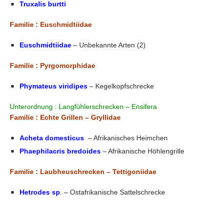
Truxalis burtti
Familie : Euschmidtiidae
Euschmidtiidae
– Unbekannte Arten (2)
Familie : Pyrgomorphidae
Phymateus viridipes
– Kegelkopfschrecke
Unterordnung : Langfühlerschrecken – Ensifera
Familie : Echte Grillen – Gryllidae
Acheta domesticus
– Afrikanisches Heimchen
Phaephilacris bredoides
– Afrikanische Höhlengrille
Familie : Laubheuschrecken – Tettigoniidae
Hetrodes sp
. – Ostafrikanische Sattelschrecke