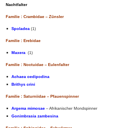
Nachtfalter
Familie
:
Crambidae – Zünsler
Spoladea
(1)
Familie : Erebidae
Maxera
(1)
Familie : Noctuidae – Eulenfalter
Achaea oedipodina
Brithys crini
Familie : Saturniidae – Pfauenspinner
Argema mimosae
– Afrikanischer Mondspinner
Gonimbrasia zambesina
Familie : Sphingidae – Schwärmer