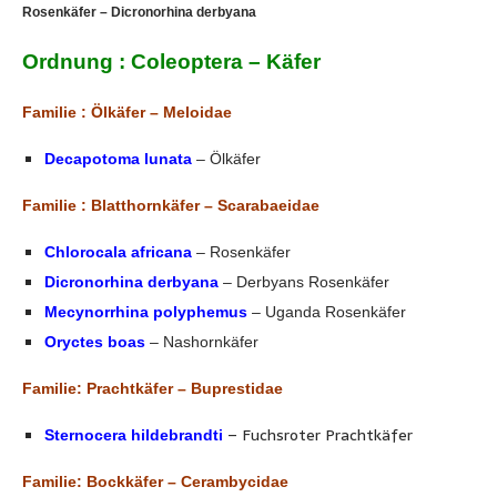
Rosenkäfer – Dicronorhina derbyana
Ordnung : Coleoptera – Käfer
Familie : Ölkäfer – Meloidae
Decapotoma lunata
– Ölkäfer
Familie : Blatthornkäfer – Scarabaeidae
Chlorocala africana
– Rosenkäfer
Dicronorhina derbyana
– Derbyans Rosenkäfer
Mecynorrhina polyphemus
– Uganda Rosenkäfer
Oryctes boas
– Nashornkäfer
Familie: Prachtkäfer – Buprestidae
– Fuchsroter Prachtkäfer
Sternocera hildebrandti
Familie: Bockkäfer – Cerambycidae