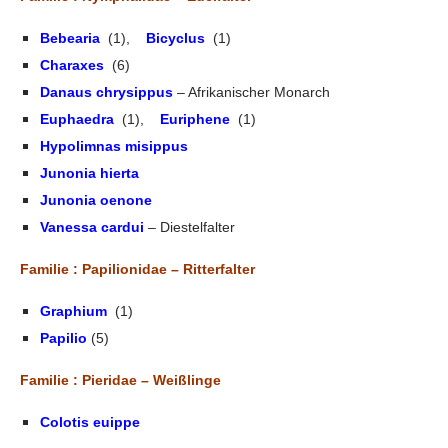
Bebearia
(1),
Bicyclus
(1)
Charaxes
(6)
Danaus chrysippus
– Afrikanischer Monarch
Euphaedra
(1),
Euriphene
(1)
Hypolimnas misippus
Junonia hierta
Junonia oenone
Vanessa cardui
– Diestelfalter
Familie : Papilionidae – Ritterfalter
Graphium
(1)
Papilio
(5)
Familie : Pieridae – Weißlinge
Colotis euippe