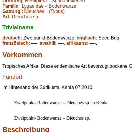
Ordnung:
Hemiptera – Schnabelkerfen
Familie
: Lygaeidae – Bodenwanze
Gattung :
Dieuches (Typus)
Art:
Dieuches sp.
Trivialname
deutsch:
Zweipunkt-Bodenwanze,
englisch:
Seed Bug,
französisch:
—-,
swahili
:
—-,
afrikaans:
—-,
Vorkommen
Tropisches Afrika. Diese endemische Art bevorzugt trockene 
Fundort
Im Hinterland der Südküste, Kenia 07.2010
Zweipunkt- Bodenwanze – Dieuches sp. in Kenia
Zweipunkt- Bodenwanze – Dieuches sp.
Beschreibung