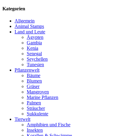
Kategorien
Allgemein
Animal Stamps
Land und Leute
Ägypten
Gambia
Kenia
Senegal
Seychellen
Tunesien
Pflanzenwelt
Bäume
Blumen
Gräser
Mangroven
Marine Pflanzen
Palmen
Sträucher
Sukkulente
Tierwelt
Amphibien und Fische
Insekten
Korallen & Schwämme