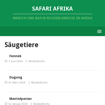
SAFARI AFRIKA
MENSCH UND NATUR REISEERLEBNISSE IN AFRIKA
Säugetiere
Fennek
7. Juni 2026
Wüstenfuchs
Dugong
16. März 2024
Wüstenfuchs
Mantelpavian
12. Januar 2024
Wüstenfuchs