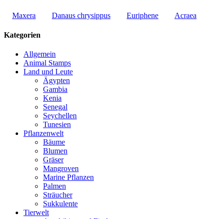
Maxera
Danaus chrysippus
Euriphene
Acraea
Kategorien
Allgemein
Animal Stamps
Land und Leute
Ägypten
Gambia
Kenia
Senegal
Seychellen
Tunesien
Pflanzenwelt
Bäume
Blumen
Gräser
Mangroven
Marine Pflanzen
Palmen
Sträucher
Sukkulente
Tierwelt