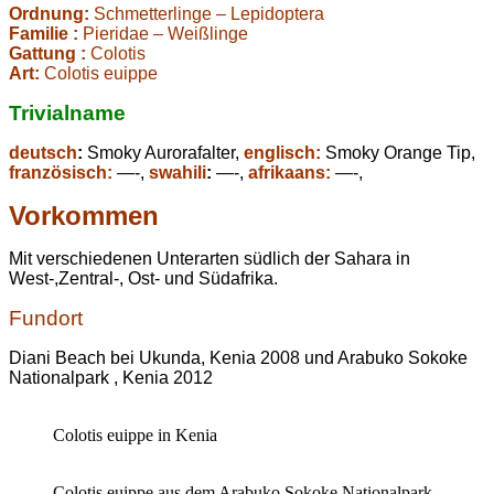
Ordnung:
Schmetterlinge – Lepidoptera
Familie :
Pieridae – Weißlinge
Gattung :
Colotis
Art:
Colotis euippe
Trivialname
deutsch
:
Smoky Aurorafalter,
englisch:
Smoky Orange Tip,
französisch:
—-,
swahili
:
—-,
afrikaans:
—-,
Vorkommen
Mit verschiedenen Unterarten südlich der Sahara in
West-,Zentral-, Ost- und Südafrika.
Fundort
Diani Beach bei Ukunda, Kenia 2008 und Arabuko Sokoke
Nationalpark , Kenia 2012
Colotis euippe in Kenia
Colotis euippe aus dem Arabuko Sokoke Nationalpark