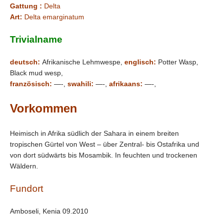
Gattung :
Delta
Art:
Delta emarginatum
Trivialname
deutsch:
Afrikanische Lehmwespe,
englisch:
Potter Wasp,
Black mud wesp,
französisch:
—-,
swahili:
—-,
afrikaans:
—-,
Vorkommen
Heimisch in Afrika südlich der Sahara in einem breiten
tropischen Gürtel von West – über Zentral- bis Ostafrika und
von dort südwärts bis Mosambik. In feuchten und trockenen
Wäldern.
Fundort
Amboseli, Kenia 09.2010