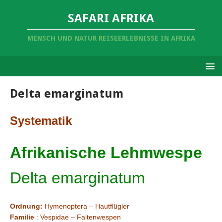
SAFARI AFRIKA
MENSCH UND NATUR REISEERLEBNISSE IN AFRIKA
Delta emarginatum
Systematik
Afrikanische Lehmwespe
Delta emarginatum
Ordnung:
Hymenoptera – Hautflügler
Familie
: Vespidae – Faltenwespen