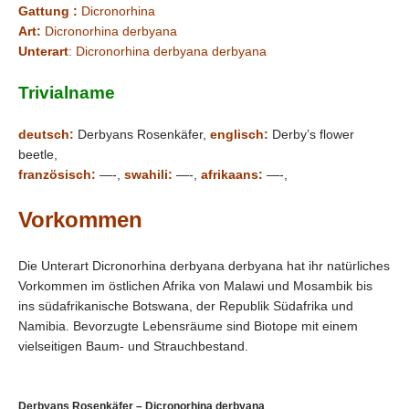
Gattung :
Dicronorhina
Art:
Dicronorhina derbyana
Unterart
: Dicronorhina derbyana derbyana
Trivialname
deutsch:
Derbyans Rosenkäfer,
englisch:
Derby’s flower
beetle,
französisch:
—-,
swahili:
—-,
afrikaans:
—-,
Vorkommen
Die Unterart Dicronorhina derbyana derbyana hat ihr natürliches
Vorkommen im östlichen Afrika von Malawi und Mosambik bis
ins südafrikanische Botswana, der Republik Südafrika und
Namibia. Bevorzugte Lebensräume sind Biotope mit einem
vielseitigen Baum- und Strauchbestand.
Derbyans Rosenkäfer – Dicronorhina derbyana