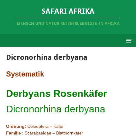
SAFARI AFRIKA
MENSCH UND NATUR REISEERLEBNISSE IN AFRIKA
Dicronorhina derbyana
Systematik
Derbyans Rosenkäfer
Dicronorhina derbyana
Ordnung:
Coleoptera – Käfer
Familie
: Scarabaeidae – Blatthornkäfer