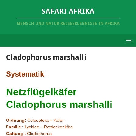
SAFARI AFRIKA
MENSCH UND NATUR REISEERLEBNISSE IN AFRIKA
Cladophorus marshalli
Systematik
Netzflügelkäfer
Cladophorus marshalli
Ordnung:
Coleoptera – Käfer
Familie
: Lycidae – Rotdeckenkäfe
Gattung :
Cladophorus