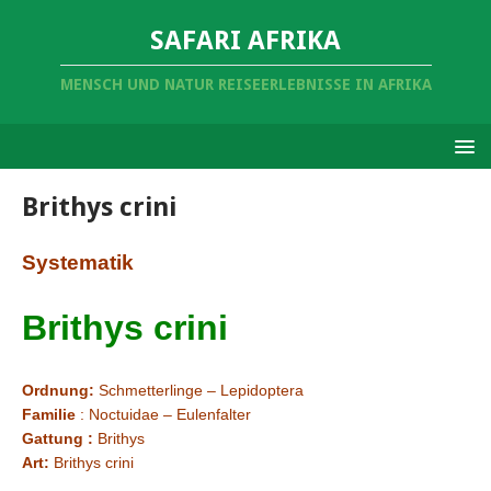
SAFARI AFRIKA
MENSCH UND NATUR REISEERLEBNISSE IN AFRIKA
Brithys crini
Systematik
Brithys crini
Ordnung:
Schmetterlinge
– Lepidoptera
Familie
: Noctuidae – Eulenfalter
Gattung :
Brithys
Art:
Brithys crini