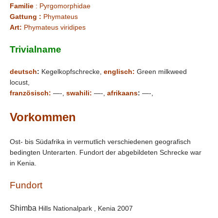
Familie
: Pyrgomorphidae
Gattung :
Phymateus
Art:
Phymateus viridipes
Trivialname
deutsch
:
Kegelkopfschrecke,
englisch:
Green milkweed
locust,
französisch:
—-,
swahili:
—-,
afrikaans
:
—-,
Vorkommen
Ost- bis Südafrika in vermutlich verschiedenen geografisch
bedingten Unterarten. Fundort der abgebildeten Schrecke war
in Kenia.
Fundort
Shimba
Hills Nationalpark , Kenia 2007