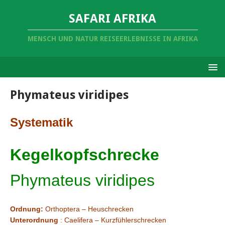
SAFARI AFRIKA
MENSCH UND NATUR REISEERLEBNISSE IN AFRIKA
Phymateus viridipes
Systematik
Kegelkopfschrecke
Phymateus viridipes
Ordnung:
Orthoptera – Heuschrecken
Unterordnung
: Caelifera – Kurzfühlerschrecken