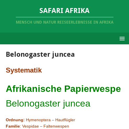
SAFARI AFRIKA
MENSCH UND NATUR REISEERLEBNISSE IN AFRIKA
Belonogaster juncea
Systematik
Afrikanische Papierwespe
Belonogaster juncea
Ordnung:
Hymenoptera – Hautflügler
Familie
: Vespidae – Faltenwespen