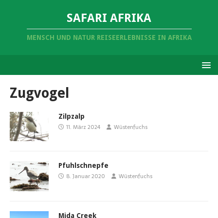
SAFARI AFRIKA
MENSCH UND NATUR REISEERLEBNISSE IN AFRIKA
Zugvogel
Zilpzalp
11. März 2024
Wüstenfuchs
Pfuhlschnepfe
8. Januar 2020
Wüstenfuchs
Mida Creek