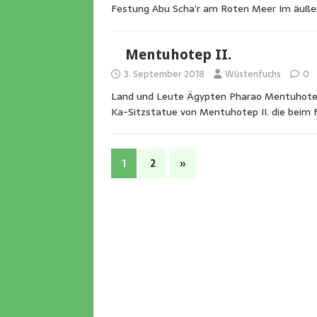
Festung Abu Scha’r am Roten Meer Im äuße
Mentuhotep II.
3. September 2018
Wüstenfuchs
0
Land und Leute Ägypten Pharao Mentuhotep I
Ka-Sitzstatue von Mentuhotep II. die beim 
1
2
»