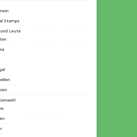
mein
al Stamps
 und Leute
ten
ia
a
gal
ellen
sien
nzenwelt
me
en
r