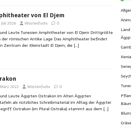
Allge
hitheater von El Djem
Anim
 Juli 2026
Wüstenfuchs
0
Land
und Leute Tunesien Amphitheater von El Djem Drittgrößte
Ägyp
 der römischen Antike Lage Das Amphitheater befindet
im Zentrum der Kleinstadt El Djem, die
[…]
Gamb
Keni
Sene
Seych
rakon
Tune
. März 2022
Wüstenfuchs
0
Pfla
 und Leute Ägypten Ostrakon im Alten Ägypten
tafeln als nützliches Schreibmaterial im Alltag der Ägypter
Bäu
egriff Ostrakon (im Plural Ostraka) stammt aus dem
[…]
Blum
Gräse