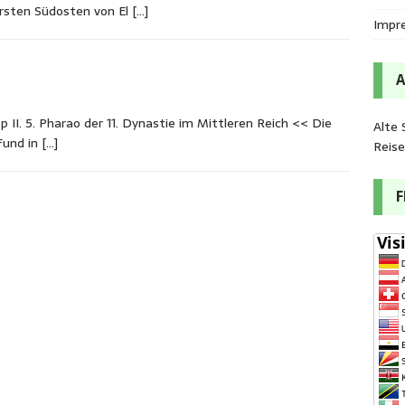
rsten Südosten von El
[…]
Impr
I. 5. Pharao der 11. Dynastie im Mittleren Reich << Die
Alte 
Fund in
[…]
Reis