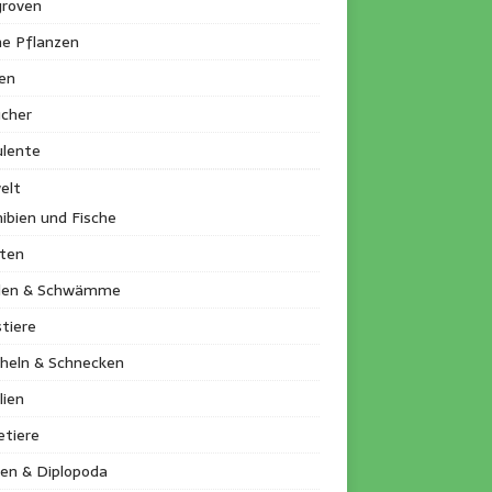
roven
ne Pflanzen
en
ucher
ulente
elt
ibien und Fische
kten
llen & Schwämme
tiere
heln & Schnecken
lien
etiere
en & Diplopoda