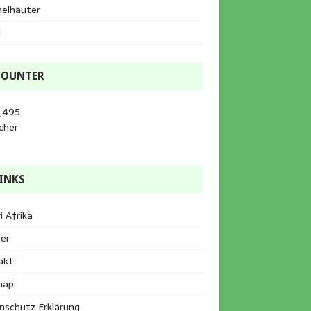
helhäuter
l
COUNTER
3,495
cher
INKS
i Afrika
er
akt
map
nschutz Erklärung