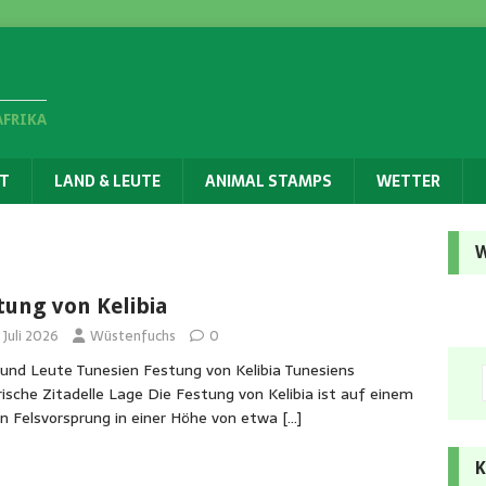
AFRIKA
T
LAND & LEUTE
ANIMAL STAMPS
WETTER
W
tung von Kelibia
 Juli 2026
Wüstenfuchs
0
und Leute Tunesien Festung von Kelibia Tunesiens
rische Zitadelle Lage Die Festung von Kelibia ist auf einem
en Felsvorsprung in einer Höhe von etwa
[…]
K