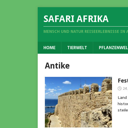
SAFARI AFRIKA
MENSCH UND NATUR REISEERLEBNISSE IN 
HOME
TIERWELT
PFLANZENWEL
Antike
Fes
24.
Land 
histo
steil