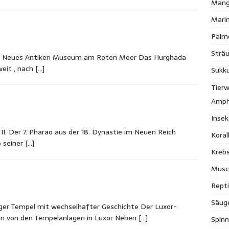
Mang
Mari
Palm
Strä
 Neues Antiken Museum am Roten Meer Das Hurghada
eit , nach
[…]
Sukk
Tierw
Amph
Inse
. Der 7. Pharao aus der 18. Dynastie im Neuen Reich
Kora
o seiner
[…]
Krebs
Musc
Repti
Säug
ger Tempel mit wechselhafter Geschichte Der Luxor-
an von den Tempelanlagen in Luxor Neben
[…]
Spinn