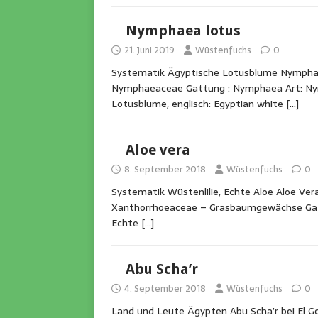
Nymphaea lotus
21. Juni 2019
Wüstenfuchs
0
Systematik Ägyptische Lotusblume Nymphaea
Nymphaeaceae Gattung : Nymphaea Art: Nym
Lotusblume, englisch: Egyptian white
[…]
Aloe vera
8. September 2018
Wüstenfuchs
0
Systematik Wüstenlilie, Echte Aloe Aloe Vera
Xanthorrhoeaceae – Grasbaumgewächse Gattun
Echte
[…]
Abu Scha’r
4. September 2018
Wüstenfuchs
0
Land und Leute Ägypten Abu Scha’r bei El G