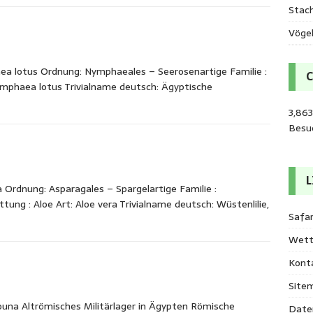
Stac
Vöge
 lotus Ordnung: Nymphaeales – Seerosenartige Familie :
phaea lotus Trivialname deutsch: Ägyptische
3,86
Besu
L
 Ordnung: Asparagales – Spargelartige Familie :
g : Aloe Art: Aloe vera Trivialname deutsch: Wüstenlilie,
Safar
Wett
Kont
Site
ouna Altrömisches Militärlager in Ägypten Römische
Date