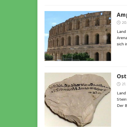
Amp
20.
Land 
Arena
sich 
Ost
21
Land
Stein
Der B