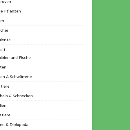
roven
ne Pflanzen
en
ucher
ulente
elt
ibien und Fische
kten
llen & Schwämme
tiere
heln & Schnecken
lien
etiere
en & Diplopoda