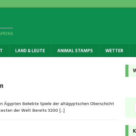
AFRIKA
T
LAND & LEUTE
ANIMAL STAMPS
WETTER
W
en
n Ägypten Beliebte Spiele der altägyptschen Oberschicht
ltesten der Welt Bereits 3200
[…]
K