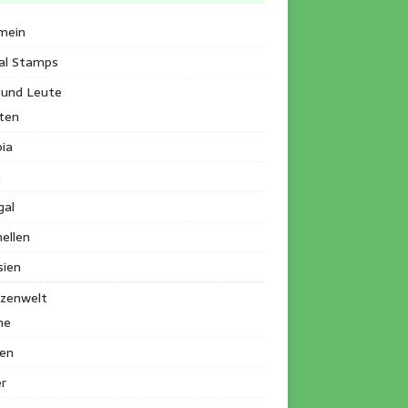
mein
al Stamps
 und Leute
ten
ia
a
gal
ellen
sien
nzenwelt
me
en
r