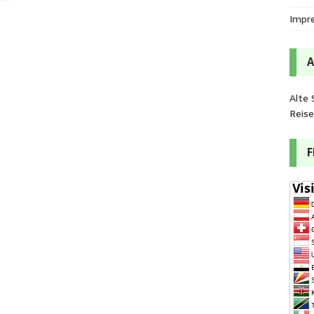
Impr
Alte 
Reis