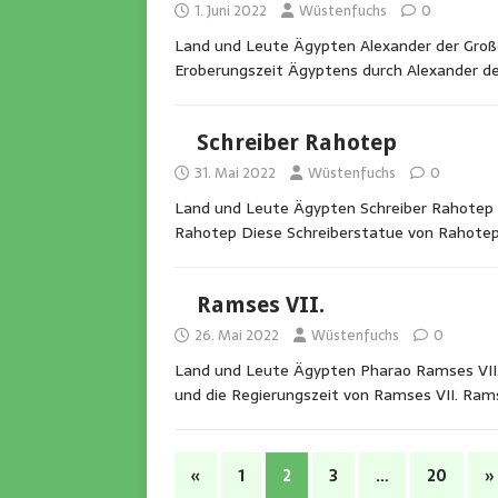
1. Juni 2022
Wüstenfuchs
0
Land und Leute Ägypten Alexander der Große
Eroberungszeit Ägyptens durch Alexander d
Schreiber Rahotep
31. Mai 2022
Wüstenfuchs
0
Land und Leute Ägypten Schreiber Rahotep 
Rahotep Diese Schreiberstatue von Rahot
Ramses VII.
26. Mai 2022
Wüstenfuchs
0
Land und Leute Ägypten Pharao Ramses VII. 
und die Regierungszeit von Ramses VII. Ram
«
1
2
3
…
20
»