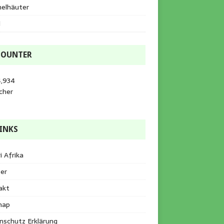
helhäuter
l
COUNTER
4,934
cher
INKS
i Afrika
er
akt
map
nschutz Erklärung