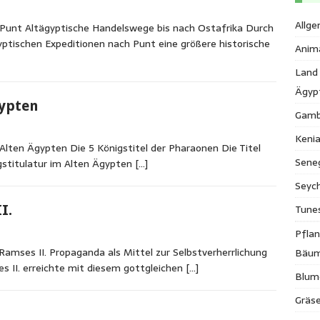
Allge
Punt Altägyptische Handelswege bis nach Ostafrika Durch
ptischen Expeditionen nach Punt eine größere historische
Anim
Land
Ägyp
gypten
Gamb
Keni
lten Ägypten Die 5 Königstitel der Pharaonen Die Titel
Sene
gstitulatur im Alten Ägypten
[…]
Seych
Tune
I.
Pfla
mses II. Propaganda als Mittel zur Selbstverherrlichung
Bäu
 II. erreichte mit diesem gottgleichen
[…]
Blum
Gräse