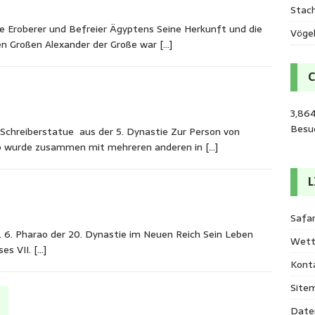
Stac
 Eroberer und Befreier Ägyptens Seine Herkunft und die
Vöge
en Großen Alexander der Große war
[…]
3,86
Besu
Schreiberstatue aus der 5. Dynastie Zur Person von
ep wurde zusammen mit mehreren anderen in
[…]
L
Safar
6. Pharao der 20. Dynastie im Neuen Reich Sein Leben
Wett
ses VII.
[…]
Kont
Site
Date