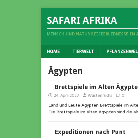
SAFARI AFRIKA
MENSCH UND NATUR REISEERLEBNISSE IN 
HOME
TIERWELT
PFLANZENWEL
Ägypten
Brettspiele im Alten Ägypt
24. April 2023
Wüstenfuchs
0
Land und Leute Ägypten Brettspiele im Alte
Die Brettspiele im Alten Ägypten sind die ä
Expeditionen nach Punt