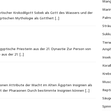
Mang
Mari
ischer Krokodilgott Sobek als Gott des Wassers und der
Palm
yptischen Mythologie als Gottheit
[…]
Strä
Sukk
Tierw
ptische Priesterin aus der 21. Dynastie Zur Person von
Amph
 aus der 21.
[…]
Inse
Kora
Krebs
Musc
onen Attribute der Macht im Alten Ägypten Insignien als
Repti
ht der Pharaonen Durch bestimmte Insignien können
[…]
Säug
Spinn