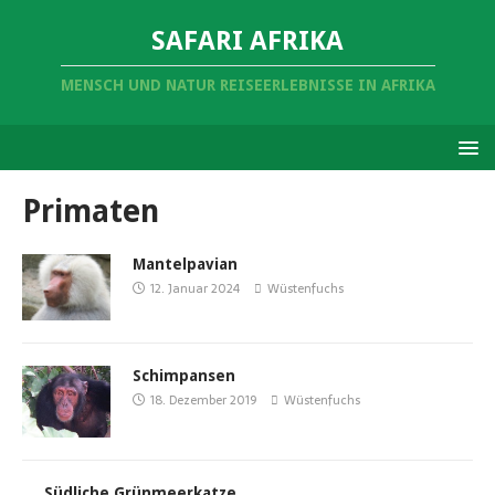
SAFARI AFRIKA
MENSCH UND NATUR REISEERLEBNISSE IN AFRIKA
Primaten
Mantelpavian
12. Januar 2024
Wüstenfuchs
Schimpansen
18. Dezember 2019
Wüstenfuchs
Südliche Grünmeerkatze