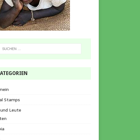
ATEGORIEN
mein
al Stamps
 und Leute
ten
ia
a