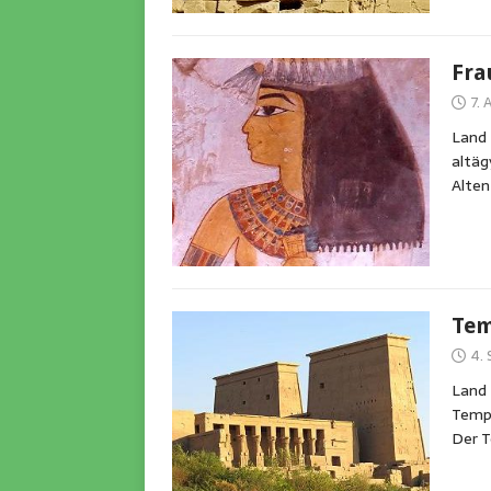
Fra
7.
Land 
altäg
Alten
Tem
4.
Land
Tempe
Der T