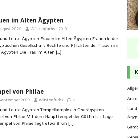
uen im Alten Ägypten
 August 2020
Wüstenfuchs
0
und Leute Ägypten Frauen im Alten Ägypten Frauen in der
yptischen Gesellschaft Rechte und Pflichten der Frauen im
 Ägypten Die Frau im Alten
[…]
K
Allge
pel von Philae
Anim
 September 2019
Wüstenfuchs
0
Land
 und Leute Ägypten Tempelkomplex in Oberägypten
l von Philae Mit dem Haupttempel der Göttin Isis Lage
Ägyp
empel von Philae liegt etwa 8 km
[…]
Gamb
Keni