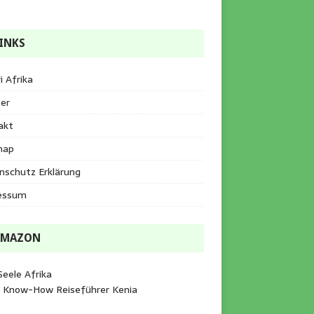
INKS
i Afrika
er
akt
map
nschutz Erklärung
essum
AMAZON
Seele Afrika
e Know-How Reiseführer Kenia