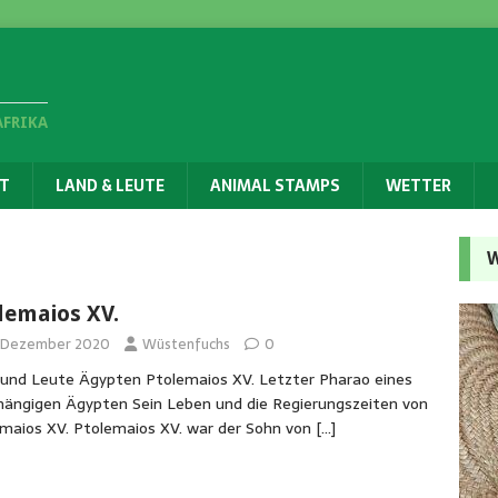
AFRIKA
T
LAND & LEUTE
ANIMAL STAMPS
WETTER
W
lemaios XV.
. Dezember 2020
Wüstenfuchs
0
und Leute Ägypten Ptolemaios XV. Letzter Pharao eines
ängigen Ägypten Sein Leben und die Regierungszeiten von
maios XV. Ptolemaios XV. war der Sohn von
[…]