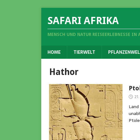
SAFARI AFRIKA
MENSCH UND NATUR REISEERLEBNISSE IN 
HOME
TIERWELT
PFLANZENWEL
Hathor
Pto
21
Land 
unabh
Ptole