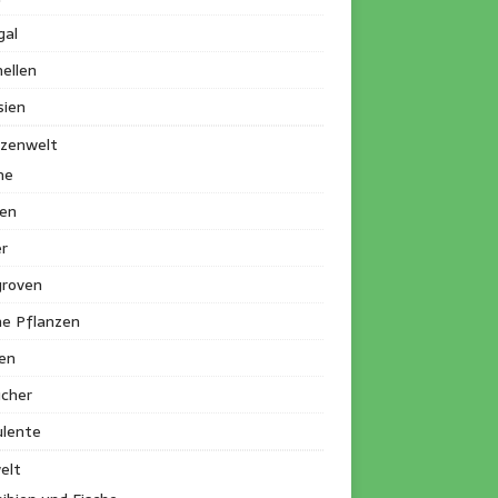
gal
ellen
sien
nzenwelt
me
en
r
roven
ne Pflanzen
en
ucher
ulente
elt