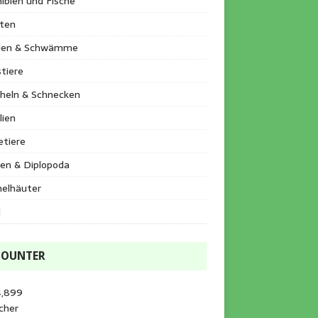
ibien und Fische
kten
llen & Schwämme
tiere
heln & Schnecken
lien
etiere
en & Diplopoda
helhäuter
l
COUNTER
4,899
cher