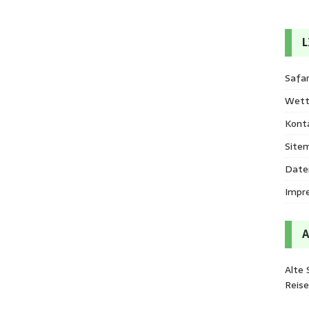
L
Safar
Wett
Kont
Site
Date
Impr
Alte 
Reis