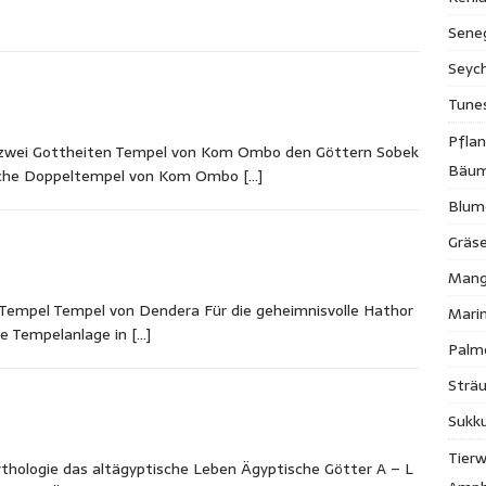
Sene
Seych
Tune
Pfla
 zwei Gottheiten Tempel von Kom Ombo den Göttern Sobek
Bäu
ische Doppeltempel von Kom Ombo
[…]
Blum
Gräse
Mang
Tempel Tempel von Dendera Für die geheimnisvolle Hathor
Mari
he Tempelanlage in
[…]
Palm
Strä
Sukk
Tierw
ythologie das altägyptische Leben Ägyptische Götter A – L