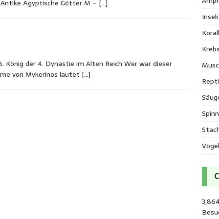
Amph
n Antike Ägyptische Götter M –
[…]
Inse
Kora
Krebs
 König der 4. Dynastie im Alten Reich Wer war dieser
Musc
ame von Mykerinos lautet
[…]
Repti
Säug
Spinn
Stac
Vöge
3,86
Besu