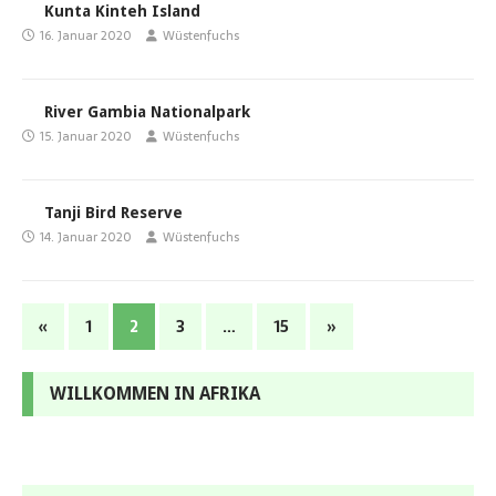
Kunta Kinteh Island
16. Januar 2020
Wüstenfuchs
River Gambia Nationalpark
15. Januar 2020
Wüstenfuchs
Tanji Bird Reserve
14. Januar 2020
Wüstenfuchs
«
1
2
3
…
15
»
WILLKOMMEN IN AFRIKA