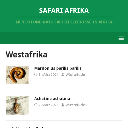
SAFARI AFRIKA
MENSCH UND NATUR REISEERLEBNISSE IN AFRIKA
Westafrika
Mardonius parilis parilis
3. März 2021
Wüstenfuchs
Achatina achatina
2. März 2021
Wüstenfuchs