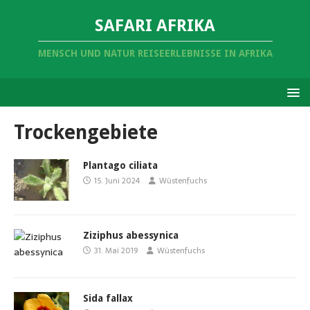
SAFARI AFRIKA
MENSCH UND NATUR REISEERLEBNISSE IN AFRIKA
Trockengebiete
Plantago ciliata
15. Juni 2024
Wüstenfuchs
Ziziphus abessynica
31. Mai 2019
Wüstenfuchs
Sida fallax