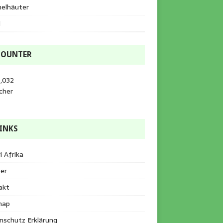
helhäuter
l
COUNTER
,032
cher
INKS
i Afrika
er
akt
map
nschutz Erklärung