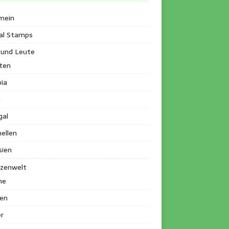
mein
al Stamps
 und Leute
ten
ia
a
gal
ellen
sien
nzenwelt
me
en
r