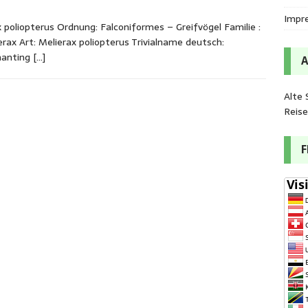
Impr
poliopterus Ordnung: Falconiformes – Greifvögel Familie :
erax Art: Melierax poliopterus Trivialname deutsch:
Chanting
[…]
Alte 
Reis