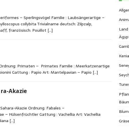
Allge
seriformes – Sperlingsvögel Familie : Laubsängerartige –
Anim
lloscopus collybita Trivialname deutsch: Zilpzalp,
Land
ff, französisch: Pouillot
[…]
Ägyp
Gamb
Keni
Sene
rdnung: Primaten – Primates Familie : Meerkatzenartige
pionini Gattung : Papio Art: Mantelpavian – Papio
[…]
Seych
Tune
ra-Akazie
Pfla
Bäu
a Sahara-Akazie Ordnung: Fabales –
Blum
e – Hülsenfrüchtler Gattung : Vachellia Art: Vachellia
ddiana
[…]
Gräse