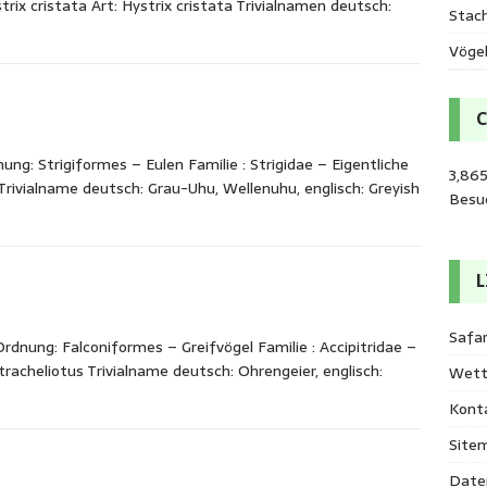
rix cristata Art: Hystrix cristata Trivialnamen deutsch:
Stac
Vöge
g: Strigiformes – Eulen Familie : Strigidae – Eigentliche
3,865
Trivialname deutsch: Grau-Uhu, Wellenuhu, englisch: Greyish
Besu
L
Safar
dnung: Falconiformes – Greifvögel Familie : Accipitridae –
tracheliotus Trivialname deutsch: Ohrengeier, englisch:
Wett
Kont
Site
Date