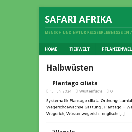
SAFARI AFRIKA
MENSCH UND NATUR REISEERLEBNISSE IN 
HOME
TIERWELT
PFLANZENWEL
Halbwüsten
Plantago ciliata
15. Juni 2024
Wüstenfuchs
0
Systematik Plantago ciliata Ordnung: Lamial
Wegerichgewächse Gattung : Plantago – Wege
Wegerich, Wüstenwegerich, englisch:
[…]