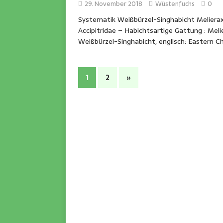
29. November 2018
Wüstenfuchs
0
Systematik Weißbürzel-Singhabicht Melierax 
Accipitridae – Habichtsartige Gattung : Meli
Weißbürzel-Singhabicht, englisch: Eastern 
1
2
»