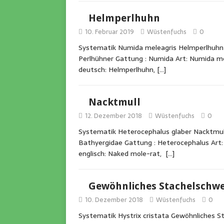
Helmperlhuhn
10. Februar 2019
Wüstenfuchs
0
Systematik Numida meleagris Helmperlhuhn O
Perlhühner Gattung : Numida Art: Numida me
deutsch: Helmperlhuhn,
[…]
Nacktmull
12. Dezember 2018
Wüstenfuchs
0
Systematik Heterocephalus glaber Nacktmull
Bathyergidae Gattung : Heterocephalus Art:
englisch: Naked mole-rat,
[…]
Gewöhnliches Stachelschwe
10. Dezember 2018
Wüstenfuchs
0
Systematik Hystrix cristata Gewöhnliches S