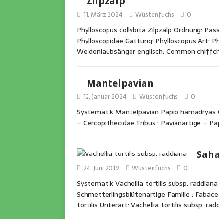
Zilpzalp
11. März 2024
Wüstenfuchs
0
Phylloscopus collybita Zilpzalp Ordnung: Pas
Phylloscopidae Gattung: Phylloscopus Art: Phy
Weidenlaubsänger englisch: Common chiffcha
Mantelpavian
12. Januar 2024
Wüstenfuchs
0
Systematik Mantelpavian Papio hamadryas O
– Cercopithecidae Tribus : Pavianartige – Pa
Saha
24. Juni 2019
Wüstenfuchs
0
Systematik Vachellia tortilis subsp. raddian
Schmetterlingsblütenartige Familie : Fabacea
tortilis Unterart: Vachellia tortilis subsp. ra