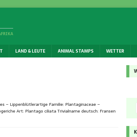
AFRIKA
T
LAND & LEUTE
ANIMAL STAMPS
WETTER
W
es – Lippenblütlerartige Familie: Plantaginaceae –
riche Art: Plantago ciliata Trivialname deutsch: Fransen
K