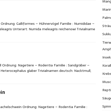
Mang
Mari
Palm
rdnung: Galliformes – Hühnervögel Familie : Numididae –
Strä
leagris Unterart: Numida meleagris reichenowi Trivialname
Sukk
Tierw
Amph
Inse
 Ordnung: Nagetiere – Rodentia Familie : Sandgräber –
Kora
 Heterocephalus glaber Trivialnamen deutsch: Nacktmull,
Krebs
Musc
Repti
in
Säug
Spinn
tachelschwein Ordnung: Nagetiere – Rodentia Familie :