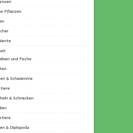
roven
ne Pflanzen
en
ucher
ulente
elt
ibien und Fische
kten
llen & Schwämme
tiere
heln & Schnecken
lien
etiere
en & Diplopoda