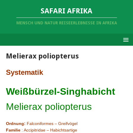
SAFARI AFRIKA
MENSCH UND NATUR REISEERLEBNISSE IN AFRIKA
Melierax poliopterus
Systematik
Weißbürzel-Singhabicht
Melierax poliopterus
Ordnung:
Falconiformes – Greifvögel
Familie
: Accipitridae – Habichtsartige