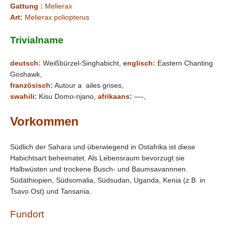
Gattung :
Melierax
Art:
Melierax poliopterus
Trivialname
deutsch:
Weißbürzel-Singhabicht,
englisch:
Eastern Chanting
Goshawk,
französisch:
Autour a ailes grises,
swahili:
Kisu Domo-njano,
afrikaans:
—-
,
Vorkommen
Südlich der Sahara und überwiegend in Ostafrika ist diese
Habichtsart beheimatet. Als Lebensraum bevorzugt sie
Halbwüsten und trockene Busch- und Baumsavannnen.
Südäthiopien, Südsomalia, Südsudan, Uganda, Kenia (z.B. in
Tsavo Ost) und Tansania.
Fundort