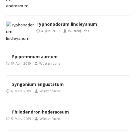
Typhonodorum lindleyanum
4. Juni 2019
Wüstenfuchs
Epipremnum aureum
19. April 2019
Wüstenfuchs
Syngonium angustatum
6. März 2019
Wüstenfuchs
Philodendron hederaceum
5. März 2019
Wüstenfuchs