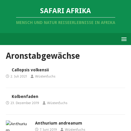
SAFARI AFRIKA
MENSCH UND NATUR REISEERLEBNISSE IN AFRIKA
Aronstabgewächse
Callopsis volkensii
2. Juli 2021
Wüstenfuchs
Kolbenfaden
23. Dezember 2019
Wüstenfuchs
Anthurium andreanum
7. Juni 2019
Wüstenfuchs