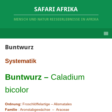
SAFARI AFRIKA
MENSCH UND NATUR REISEERLEBNISSE IN AFRIKA
Buntwurz
Systematik
Buntwurz –
Caladium
bicolor
Ordnung:
Froschlöffelartige – Alismatales
Familie
: Aronstabgewächse – Araceae