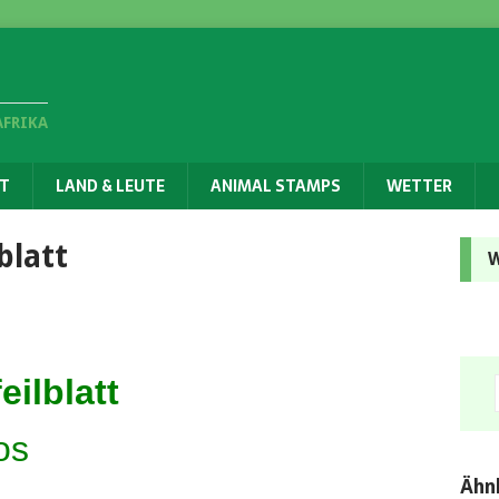
AFRIKA
T
LAND & LEUTE
ANIMAL STAMPS
WETTER
blatt
W
eilblatt
os
Ähnl