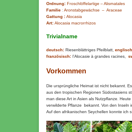
Ordnung:
Froschlöffelartige – Alismatales
Familie
: Aronstabgewächse – Araceae
Gattung :
Alocasia
Art:
Alocasia macrorrhizos
Trivialname
deutsch:
Riesenblättriges Pfeilblatt,
englisch
französisch:
l’Alocasie à grandes racines,
s
Vorkommen
Die ursprüngliche Heimat ist nicht bekannt. Es
aus den tropischen Regionen Südostasiens s
man diese Art in Asien als Nutzpflanze. Heute 
verwilderte Pflanze bekannt. Von den Inseln im
Auf den afrikanischen Seychellen konnte ich si