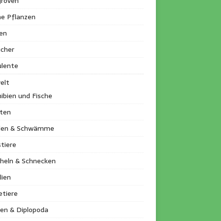
roven
ne Pflanzen
en
ucher
ulente
elt
ibien und Fische
kten
llen & Schwämme
tiere
heln & Schnecken
lien
etiere
en & Diplopoda