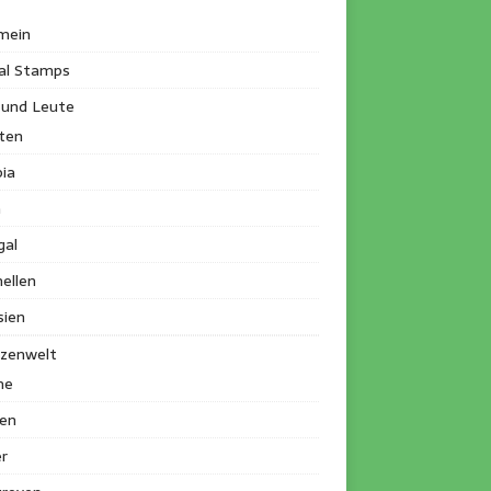
mein
al Stamps
 und Leute
ten
ia
a
gal
ellen
sien
nzenwelt
me
en
r