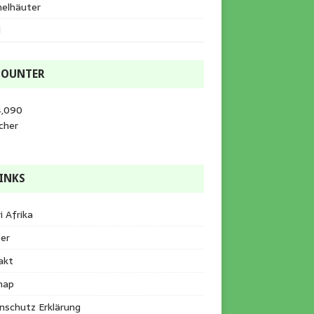
helhäuter
l
COUNTER
4,090
cher
INKS
i Afrika
er
akt
map
nschutz Erklärung