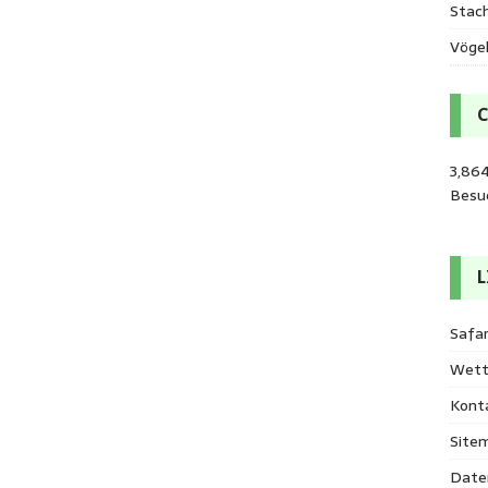
Stac
Vöge
3,86
Besu
L
Safar
Wett
Kont
Site
Date