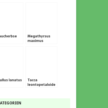
aucherbse
Megathyrsus
maximus
rullus lanatus
Tacca
leontopetaloide
s
ATEGORIEN