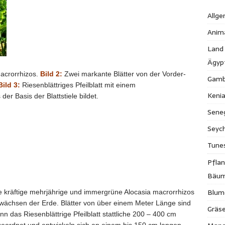
Allge
Anim
Land
Ägyp
macrorrhizos.
Bild 2:
Zwei markante Blätter von der Vorder-
Gamb
Bild 3:
Riesenblättriges Pfeilblatt mit einem
Keni
r Basis der Blattstiele bildet.
Sene
Seych
Tune
Pfla
Bäu
Blum
 die kräftige mehrjährige und immergrüne Alocasia macrorrhizos
ewächsen der Erde. Blätter von über einem Meter Länge sind
Gräse
 das Riesenblättrige Pfeilblatt stattliche 200 – 400 cm