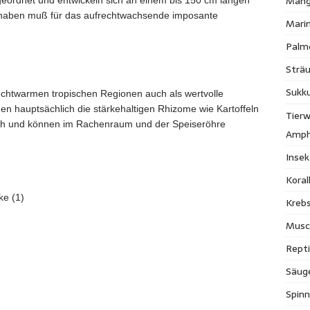
Mang
ngeordnet und entwickeln sich an einem bis 150 cm langen
tät haben muß für das aufrechtwachsende imposante
Mari
Palm
Strä
Sukk
 feuchtwarmen tropischen Regionen auch als wertvolle
rden hauptsächlich die stärkehaltigen Rhizome wie Kartoffeln
Tierw
lich und können im Rachenraum und der Speiseröhre
Amph
Inse
Kora
ke (1)
Krebs
Musc
Repti
Säug
Spinn