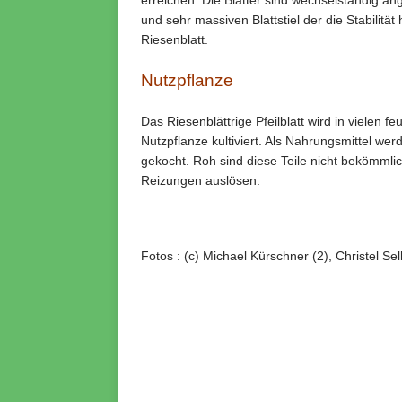
erreichen. Die Blätter sind wechselständig a
und sehr massiven Blattstiel der die Stabili
Riesenblatt.
Nutzpflanze
Das Riesenblättrige Pfeilblatt wird in vielen
Nutzpflanze kultiviert. Als Nahrungsmittel we
gekocht. Roh sind diese Teile nicht bekömm
Reizungen auslösen.
Fotos : (c) Michael Kürschner (2), Christel Sel