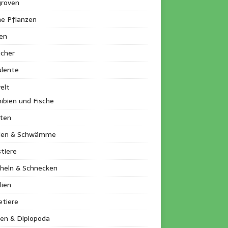
roven
ne Pflanzen
en
ucher
ulente
elt
ibien und Fische
kten
llen & Schwämme
tiere
heln & Schnecken
lien
etiere
en & Diplopoda