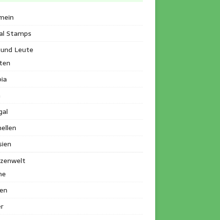
mein
al Stamps
 und Leute
ten
ia
a
gal
ellen
sien
nzenwelt
me
en
r