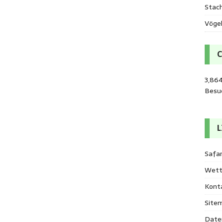
Stac
Vöge
3,86
Besu
L
Safar
Wett
Kont
Site
Date