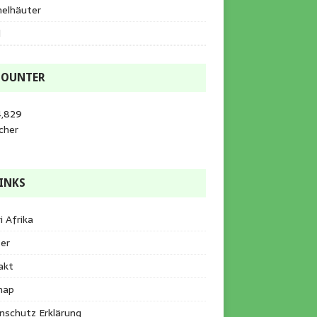
helhäuter
l
COUNTER
4,829
cher
INKS
i Afrika
er
akt
map
nschutz Erklärung