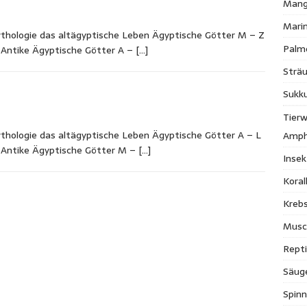
Mang
Mari
ythologie das altägyptische Leben Ägyptische Götter M – Z
Palm
 Antike Ägyptische Götter A –
[…]
Strä
Sukk
Tierw
ythologie das altägyptische Leben Ägyptische Götter A – L
Amph
n Antike Ägyptische Götter M –
[…]
Inse
Kora
Krebs
Musc
Repti
Säug
Spinn