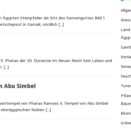
Allge
 Ägypten Steinpfeiler als Sitz des Sonnengottes Bild 1:
Anim
etschepsut in Karnak, nördlich
[…]
Land
Ägyp
Gamb
Keni
5. Pharao der 20. Dynastie im Neuen Reich Sein Leben und
Sene
I.
[…]
Seych
Tune
n Abu Simbel
Pfla
sentempel von Pharao Ramses II. Tempel von Abu Simbel
Bäu
 oberägypischen Nubien
[…]
Blum
Gräse