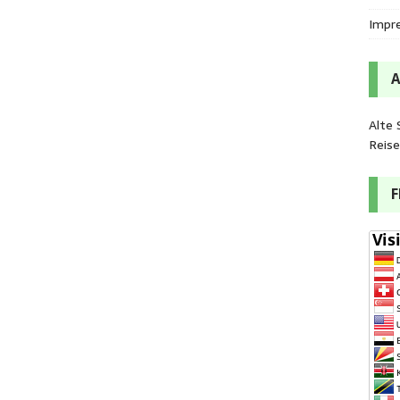
Impr
Alte 
Reis