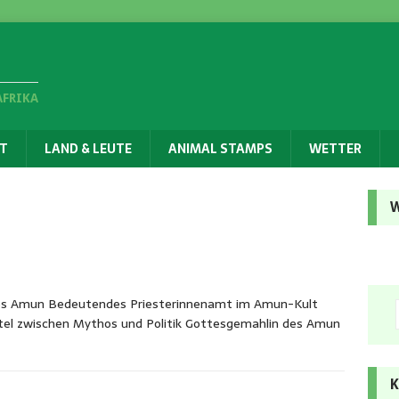
AFRIKA
T
LAND & LEUTE
ANIMAL STAMPS
WETTER
W
es Amun Bedeutendes Priesterinnenamt im Amun-Kult
tel zwischen Mythos und Politik Gottesgemahlin des Amun
K