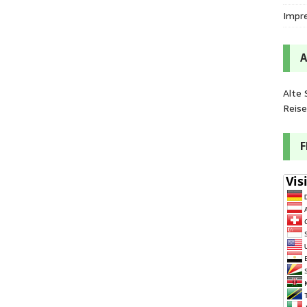
Impr
Alte 
Reis