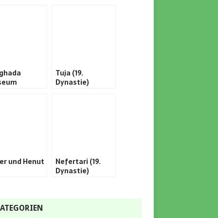
ghada
Tuja (19.
seum
Dynastie)
er und Henut
Nefertari (19.
Dynastie)
ATEGORIEN