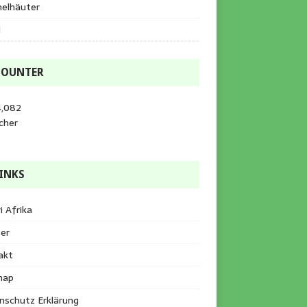
helhäuter
l
COUNTER
4,082
cher
INKS
i Afrika
er
akt
map
nschutz Erklärung