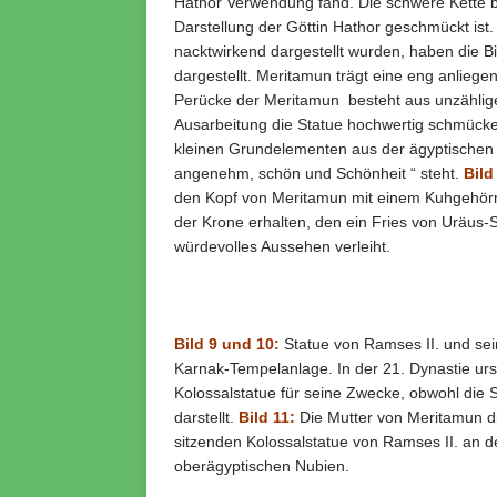
Hathor Verwendung fand. Die schwere Kette 
Darstellung der Göttin Hathor geschmückt ist. 
nacktwirkend dargestellt wurden, haben die B
dargestellt.
Meritamun trägt eine eng anliege
Perücke der Meritamun besteht aus unzähligen 
Ausarbeitung die Statue hochwertig schmücken
kleinen Grundelementen aus der ägyptischen Hi
angenehm, schön und Schönheit “ steht.
Bild
den Kopf von Meritamun mit einem Kuhgehörn 
der Krone erhalten, den ein Fries von Uräus-
würdevolles Aussehen verleiht.
Bild 9 und 10:
Statue von Ramses II. und sei
Karnak-Tempelanlage. In der 21. Dynastie ur
Kolossalstatue für seine Zwecke, obwohl die 
darstellt.
Bild 11:
Die Mutter von Meritamun d
sitzenden Kolossalstatue von Ramses II. an 
oberägyptischen Nubien.