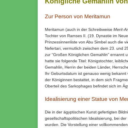
Königliche Gemahlin von
Zur Person von Meritamun
Meritamun (auch in der Schreibweise
Merit-A
Tochter von Ramses II. (19. Dynastie im Neuen
Prinzessinnenliste von Abu Simbel auch die v
Nefertari, vermutlich zwischen dem 23. und 2
zur “Großen Königlichen Gemahlin” ernannt u
hatte sie folgende Titel: Königstochter, leibl
Gemahlin, Herrin der beiden Länder, Herrsch
Ihr Geburtsdatum ist genauso wenig bekannt 
der Königinnen bestattet, in dem sich Fragm
Oberteil des Sarkophages befindet sich im Ä
Idealisierung einer Statue von Me
Die in der ägyptischen Kunst gefertigten Bil
gesellschaftspolitischen Idealisierung, bei 
wurden. Die Vorstellung einer vollkommenden 