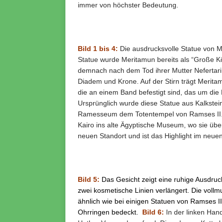
immer von höchster Bedeutung.
Bild 1 bis 4:
Die ausdrucksvolle Statue von M
Statue wurde Meritamun bereits als “Große Kön
demnach nach dem Tod ihrer Mutter Nefertari g
Diadem und Krone. Auf der Stirn trägt Merit
die an einem Band befestigt sind, das um die 
Ursprünglich wurde diese Statue aus Kalkstein
Ramesseum dem Totentempel von Ramses II. 
Kairo ins alte Ägyptische Museum, wo sie über 
neuen Standort und ist das Highlight im neue
Bild 5:
Das Gesicht zeigt eine ruhige Ausdruc
zwei kosmetische Linien verlängert.
Die vollm
ähnlich wie bei einigen Statuen von Ramses II
Ohrringen bedeckt.
Bild 6:
In der linken Hand