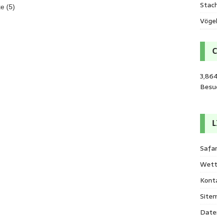
Stac
ke (5)
Vöge
3,86
Besu
L
Safar
Wett
Kont
Site
Date