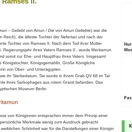
 Ramses II.
mun –
Geliebt von Amun
/
Die von Amun Geliebte
).war die
 Reich), die älteste Tochter der Nefertari und nach der
Hur
ierte Tochter von Ramses II. Nach dem Tod ihrer Mutter
Mu
5. Regierungsjahr ihres Vaters Ramses II., wurde Meritamun
nd somit zur Ehe- und Hauptfrau ihres Vaters. Insgesamt
iche Königstochter, Königsgemahlin, Große Königliche
erin von Ober- und Unterägypten.
wie ihr Sterbedatum. Sie wurde in ihrem Grab QV 68 im Tal
ente ihres Sarkophages aus rotem Granit befanden. Das
gyptischen Museum Berlin.
Pas
ritamun
dnisse von Königinnen entsprachen immer dem Prinzip einer
der persönliche Merkmale wenig zum Ausdruck gebracht
K
weiblichen Schönheit war für die Darstellungen einer Königin