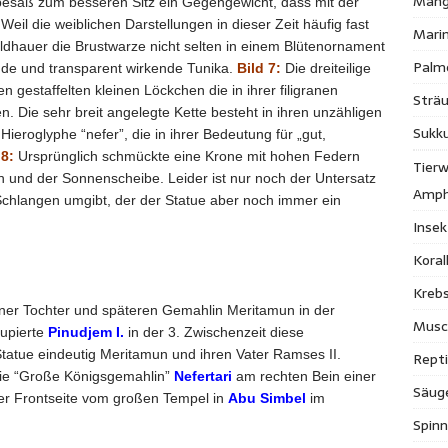
Mang
besaß zum besseren Sitz ein Gegengewicht, dass mit der
Weil die weiblichen Darstellungen in dieser Zeit häufig fast
Mari
ildhauer die Brustwarze nicht selten in einem Blütenornament
Palm
nde und transparent wirkende Tunika.
Bild 7:
Die dreiteilige
gestaffelten kleinen Löckchen die in ihrer filigranen
Strä
. Die sehr breit angelegte Kette besteht in ihren unzähligen
Sukk
eroglyphe “nefer”, die in ihrer Bedeutung für „gut,
 8:
Ursprünglich schmückte eine Krone mit hohen Federn
Tierw
und der Sonnenscheibe. Leider ist nur noch der Untersatz
Amph
Schlangen umgibt, der der Statue aber noch immer ein
Inse
Kora
Krebs
ner Tochter und späteren Gemahlin Meritamun in der
Musc
supierte
Pinudjem I.
in der 3. Zwischenzeit diese
Statue eindeutig Meritamun und ihren Vater Ramses II.
Repti
ie “Große Königsgemahlin”
Nefertari
am rechten Bein einer
Säug
der Frontseite vom großen Tempel in
Abu Simbel
im
Spinn