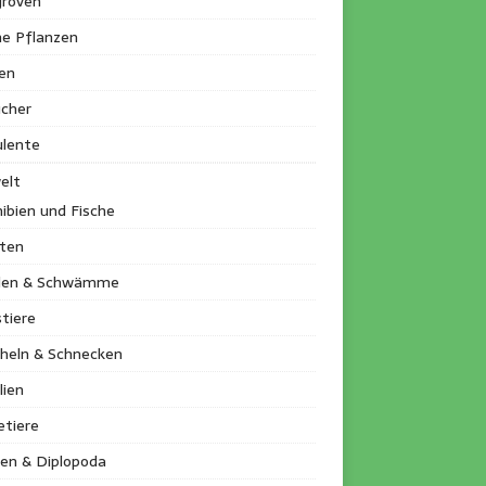
roven
ne Pflanzen
en
ucher
ulente
elt
ibien und Fische
kten
llen & Schwämme
tiere
heln & Schnecken
lien
etiere
en & Diplopoda