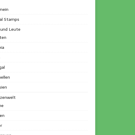
mein
al Stamps
 und Leute
ten
ia
a
gal
ellen
sien
nzenwelt
me
en
r