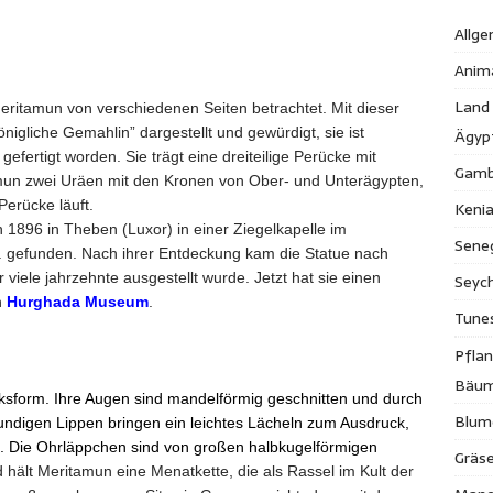
Allge
Anim
Land
eritamun von verschiedenen Seiten betrachtet. Mit dieser
igliche Gemahlin” dargestellt und gewürdigt, sie ist
Ägyp
efertigt worden. Sie trägt eine dreiteilige Perücke mit
Gamb
amun zwei Uräen mit den Kronen von Ober- und Unterägypten,
Perücke läuft.
Keni
 1896 in Theben (Luxor) in einer Ziegelkapelle im
Sene
gefunden. Nach ihrer Entdeckung kam die Statue nach
viele jahrzehnte ausgestellt wurde. Jetzt hat sie einen
Seych
n
Hurghada Museum
.
Tune
Pfla
Bäu
ksform.
Ihre
Augen sind mandelförmig geschnitten und durch
Blum
undigen Lippen bringen ein leichtes Lächeln zum Ausdruck,
.
Die Ohrläppchen
sind von großen
halbkugelförmigen
Gräse
 hält Meritamun eine Menatkette, die als Rassel im Kult der