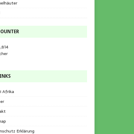
helhäuter
l
COUNTER
,814
cher
INKS
i Afrika
er
akt
map
nschutz Erklärung