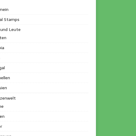
mein
al Stamps
 und Leute
ten
ia
a
gal
ellen
sien
nzenwelt
me
en
r