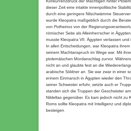
Konkurrenzdruck der Mächtigen hinter Ptolem
dieser Zeit eine intakte innenpolitische Stabi
durch eine geringere Nilschwämme Steuerverl
wurde Kleopatra maßgeblich durch die Berate
von
Potheinos
von der Regierungsverantwortu
römischer Seite als Alleinherrscher in Ägypt
musste Kleopatra VII. Ägypten verlassen und in
In allen Entscheidungen, war Kleopatra ihrem
seinem Machtanspruch im Wege war. Mit ihrer
ptolemäischen Mordanschlag zurvor. Während 
nicht an und glaubte fest an die Wiedererlangu
arabische Söldner an. Sie war zwar in einer s
erinem Einmarsch in Ägypten wieder den Thro
seiner Schwester erfuhr, setzte auch er Trupp
standen sich die Truppen der Geschwister a
Nildeltas gegenüber. Es kam jedoch nicht zu
Roms sollte Kleopatra mit Intelligenz und di
besteigen.