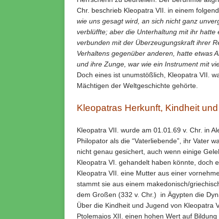
Chr. beschrieb Kleopatra VII. in einem folgend
wie uns gesagt wird, an sich nicht ganz unverg
verblüffte;
aber die Unterhaltung mit ihr hatte
verbunden mit der Überzeugungskraft ihrer
Verhaltens gegenüber anderen, hatte etwas 
und ihre Zunge, war wie ein Instrument mit vie
Doch eines ist unumstößlich, Kleopatra VII. w
Mächtigen der Weltgeschichte gehörte.
Kleopatras Herkunft, Kindheit un
Kleopatra VII. wurde am 01.01.69 v. Chr. in 
Philopator als die “Vaterliebende”, ihr Vater w
nicht genau gesichert, auch wenn einige Gele
Kleopatra VI. gehandelt haben könnte, doch es
Kleopatra VII. eine Mutter aus einer vornehme
stammt sie aus einem makedonisch/griechisch
dem Großen (332 v. Chr.) in Ägypten die Dyna
Über die Kindheit und Jugend von Kleopatra VI
Ptolemaios XII. einen hohen Wert auf Bildung 