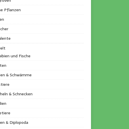
roven
ne Pflanzen
en
ucher
ulente
elt
ibien und Fische
kten
llen & Schwämme
tiere
heln & Schnecken
lien
etiere
en & Diplopoda