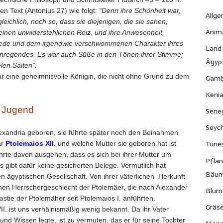
en Text (Antonius 27) wie folgt:
“
Denn ihre Schönheit war,
Allge
leichlich, noch so, dass sie diejenigen, die sie sahen,
Anim
 einen unwiderstehlichen Reiz, und ihre Anwesenheit,
 Rede und dem irgendwie verschwommenen Charakter ihres
Land
Anregendes.
Es war auch Süße in den Tönen ihrer Stimme;
Ägyp
len Saiten”.
ar eine geheimnisvolle Königin, die nicht ohne Grund zu dem
Gamb
Keni
d Jugend
Sene
Seych
Alexandria geboren, sie führte später noch den Beinahmen
Tune
ar
Ptolemaios XII.
und welche Mutter sie geboren hat ist
hrte davon ausgehen, dass es sich bei ihrer Mutter um
Pfla
 gibt dafür keine gesicherten Belege. Vermutlich hat
Bäu
n ägyptischen Gesellschaft. Von ihrer väterlichen Herkunft
en Herrschergeschlecht der Ptolemäer, die nach Alexander
Blum
stie der Ptolemäher seit Ptolemaios I. anführten.
Gräse
I. ist uns verhälnismäßig wenig bekannt. Da ihr Vater
und Wissen legte, ist zu vermuten, das er für seine Tochter