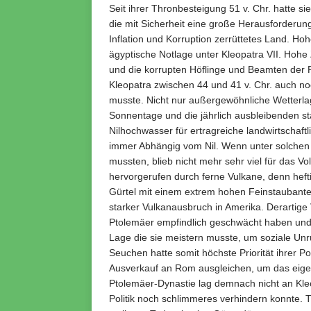
Seit ihrer Thronbesteigung 51 v. Chr. hatte 
die mit Sicherheit eine große Herausforderun
Inflation und Korruption zerrüttetes Land. H
ägyptische Notlage unter Kleopatra VII. Hoh
und die korrupten Höflinge und Beamten der Pt
Kleopatra zwischen 44 und 41 v. Chr. auch no
musste. Nicht nur außergewöhnliche Wetterla
Sonnentage und die jährlich ausbleibenden st
Nilhochwasser für ertragreiche landwirtschaftl
immer Abhängig vom Nil. Wenn unter solchen
mussten, blieb nicht mehr sehr viel für das 
hervorgerufen durch ferne Vulkane, denn heft
Gürtel mit einem extrem hohen Feinstaubanteil
starker Vulkanausbruch in Amerika. Derartig
Ptolemäer empfindlich geschwächt haben und f
Lage die sie meistern musste, um soziale U
Seuchen hatte somit höchste Priorität ihrer Pol
Ausverkauf an Rom ausgleichen, um das eigen
Ptolemäer-Dynastie lag demnach nicht an Kleop
Politik noch schlimmeres verhindern konnte. 