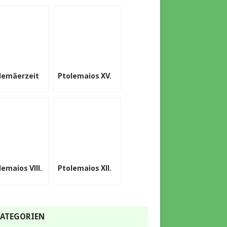
lemäerzeit
Ptolemaios XV.
lemaios VIII.
Ptolemaios XII.
ATEGORIEN