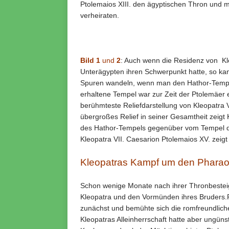
Ptolemaios XIII. den ägyptischen Thron und mu
verheiraten.
Bild 1
und
2
: Auch wenn die Residenz von Kleo
Unterägypten ihren Schwerpunkt hatte, so ka
Spuren wandeln, wenn man den Hathor-Tempel
erhaltene Tempel war zur Zeit der Ptolemäer e
berühmteste Reliefdarstellung von Kleopatra
übergroßes Relief in seiner Gesamtheit zeigt
des Hathor-Tempels gegenüber vom Tempel der
Kleopatra VII. Caesarion Ptolemaios XV. zeigt 
Kleopatras Kampf um den Pharao
Schon wenige Monate nach ihrer Thronbestei
Kleopatra und den Vormünden ihres Bruders.
zunächst und bemühte sich die romfreundliche P
Kleopatras Alleinherrschaft hatte aber ungünst