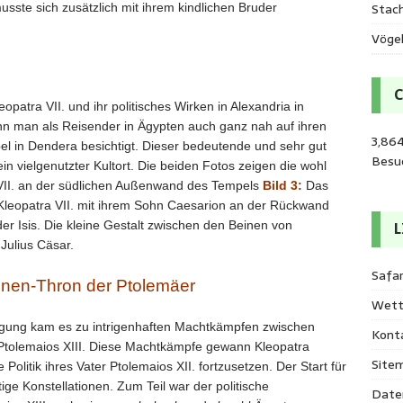
Stac
sste sich zusätzlich mit ihrem kindlichen Bruder
Vöge
patra VII. und ihr politisches Wirken in Alexandria in
nn man als Reisender in Ägypten auch ganz nah auf ihren
3,864
 in Dendera besichtigt. Dieser bedeutende und sehr gut
Besu
in vielgenutzter Kultort. Die beiden Fotos zeigen die wohl
 VII. an der südlichen Außenwand des Tempels
Bild 3:
Das
 Kleopatra VII. mit ihrem Sohn Caesarion an der Rückwand
 Isis. Die kleine Gestalt zwischen den Beinen von
L
Julius Cäsar.
Safar
nen-Thron der Ptolemäer
Wett
gung kam es zu intrigenhaften Machtkämpfen zwischen
Kont
Ptolemaios XIII. Diese Machtkämpfe gewann Kleopatra
Site
olitik ihres Vater Ptolemaios XII. fortzusetzen. Der Start für
ige Konstellationen. Zum Teil war der politische
Date