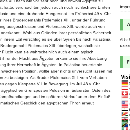
eios XIII nach wie vor sehr hoch und obwohl Ägypten zu
Impr
lität hatte, verursachten jedoch auch noch schlechtere Ernten
uste und eine drohende Hungersnot. Im Früherbst 49 v. Chr.
r ihres Brudergemahls Ptolemaios XIII. unter der Führung
ng ausgeschlossen und Ptolemaios XIII. wurde auch von
en anerkannt. Wohl aus Gründen ihrer persönlichen Sicherheit
Alte 
 ihrem Exil verschlug es sie über Syrien bis nach Palästinia.
Reis
 Brudergemahl Ptolemaios XIII. überlegen, weshalb sie
 Flucht kam sie wahrscheinlich auch einem typisch
ihrer der Flucht aus Ägypten erkannte sie ihre Absetzung
ng ihrer Herrschaft in Ägypten. In Palästina heuerte sie
chwächeren Position, wollte aber nichts unversucht lassen mit
n zu besteigen. Als Bruder Ptolemaios XIII. vom Vorhaben
en gegen Kleopatra VII. in Bewegung. Im Juli 48 v. Chr.
m ägyptischen Grenzposten Pelusion im äußersten Osten des
 Kampfhandlungen.und im späteren Verlauf unter dem Einfluß
plomatischen Geschick den ägyptischen Thron erneut