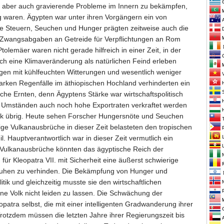
sie aber auch gravierende Probleme im Innern zu bekämpfen,
g waren. Ägypten war unter ihren Vorgängern ein von
ohe Steuern, Seuchen und Hunger prägten zeitweise auch die
e Zwangsabgaben an Getreide für Verpflichtungen an Rom
olemäer waren nicht gerade hilfreich in einer Zeit, in der
ch eine Klimaveränderung als natürlichen Feind erleben
gen mit kühlfeuchten Witterungen und wesentlich weniger
arken Regenfälle im äthiopischen Hochland verhinderten ein
iche Ernten, denn Ägyptens Stärke war wirtschaftspolitisch
 Umständen auch noch hohe Exportraten verkraftet werden
Volk übrig. Heute sehen Forscher Hungersnöte und Seuchen
ige Vulkanausbrüche in dieser Zeit belasteten den tropischen
. Hauptverantwortlich war in dieser Zeit vermutlich ein
e Vulkanausbrüche könnten das ägyptische Reich der
ür Kleopatra VII. mit Sicherheit eine äußerst schwierige
nruhen zu verhinden. Die Bekämpfung von Hunger und
itik und gleichzeitig musste sie den wirtschaftlichen
e Volk nicht leiden zu lassen. Die Schwächung der
atra selbst, die mit einer intelligenten Gradwanderung ihrer
Trotzdem müssen die letzten Jahre ihrer Regierungszeit bis