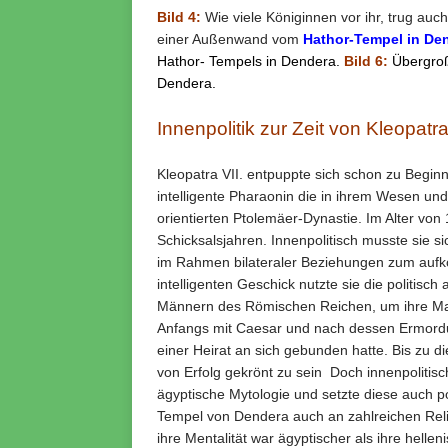
Bild 4:
Wie viele Königinnen vor ihr, trug auc
einer Außenwand vom
Hathor-Tempel in De
Hathor- Tempels in Dendera.
Bild 6:
Übergroß
Dendera.
Innenpolitik zur Zeit von Kleopatra
Kleopatra VII. entpuppte sich schon zu Begin
intelligente Pharaonin die in ihrem Wesen und
orientierten Ptolemäer-Dynastie. Im Alter von
Schicksalsjahren. Innenpolitisch musste sie s
im Rahmen bilateraler Beziehungen zum auf
intelligenten Geschick nutzte sie die politi
Männern des Römischen Reichen, um ihre Mac
Anfangs mit Caesar und nach dessen Ermordun
einer Heirat an sich gebunden hatte. Bis zu 
von Erfolg gekrönt zu sein Doch innenpolitisch
ägyptische Mytologie und setzte diese auch po
Tempel von Dendera auch an zahlreichen Rel
ihre Mentalität war ägyptischer als ihre hellen