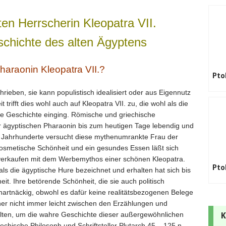
en Herrscherin Kleopatra VII.
schichte des alten Ägyptens
araonin Kleopatra VII.?
Pto
rieben, sie kann populistisch idealisiert oder aus Eigennutz
 trifft dies wohl auch auf Kleopatra VII. zu, die wohl als die
ie Geschichte einging. Römische und griechische
er ägyptischen Pharaonin bis zum heutigen Tage lebendig und
ele Jahrhunderte versucht diese mythenumrankte Frau der
 kosmetische Schönheit und ein gesundes Essen läßt sich
 verkaufen mit dem Werbemythos einer schönen Kleopatra.
Pto
s die ägyptische Hure bezeichnet und erhalten hat sich bis
eit. Ihre betörende Schönheit, die sie auch politisch
r hartnäckig, obwohl es dafür keine realitätsbezogenen Belege
her nicht immer leicht zwischen den Erzählungen und
lten, um die wahre Geschichte dieser außergewöhnlichen
K
echische Philosoph und Schriftsteller Plutarch 45 – 125 n.