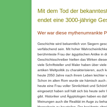
Mit dem Tod der bekanntest
endet eine 3000-jährige Ge
Wer war diese mythenumrankte Ph
Geschichte wird bekanntlich von Siegern gesch
verfälschend sein. Mit hoher Wahrscheinlichkeit
berühmteste Frau der ägyptischen Antike in d
Geschichtsschreiber hielten das Wirken dies
viele Schriftsteller und Maler haben über vi
antiken Weltpolitik zu charakterisieren, auch
heute 2050 Jahre nach ihrem Leben leichter
Schon im alten Rom wurde sie hämisch auch al
heute eine Frau voller Sinnlichkeit und Schönh
eingesetzt haben soll hält sich bis heute seh
gibt. Historiker und Ägyptologen haben es da
Meinungen auch die Realität im Auge zu beha
Herrscherin zu beurteilen. Der berühmte altgri