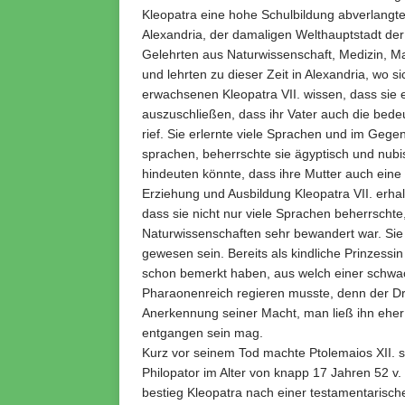
Kleopatra eine hohe Schulbildung abverlangte
Alexandria, der damaligen Welthauptstadt de
Gelehrten aus Naturwissenschaft, Medizin, Ma
und lehrten zu dieser Zeit in Alexandria, wo s
erwachsenen Kleopatra VII. wissen, dass sie e
auszuschließen, dass ihr Vater auch die bede
rief. Sie erlernte viele Sprachen und im Gege
sprachen, beherrschte sie ägyptisch und nubis
hindeuten könnte, dass ihre Mutter auch ein
Erziehung und Ausbildung Kleopatra VII. erha
dass sie nicht nur viele Sprachen beherrschte
Naturwissenschaften sehr bewandert war. Sie
gewesen sein. Bereits als kindliche Prinzessin
schon bemerkt haben, aus welch einer schwach
Pharaonenreich regieren musste, denn der Dr
Anerkennung seiner Macht, man ließ ihn eher
entgangen sein mag.
Kurz vor seinem Tod machte Ptolemaios XII. s
Philopator im Alter von knapp 17 Jahren 52 v.
bestieg Kleopatra nach einer testamentarisc