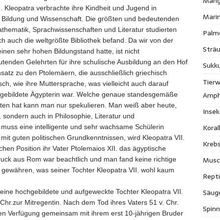
Mang
. Kleopatra verbrachte ihre Kindheit und Jugend in
Mari
r Bildung und Wissenschaft. Die größten und bedeutenden
thematik, Sprachwissenschaften und Literatur studierten
Palm
ich auch die weltgrößte Bibliothek befand. Da wir von der
Strä
inen sehr hohen Bildungstand hatte, ist nicht
utenden Gelehrten für ihre schulische Ausbildung an den Hof
Sukk
nsatz zu den Ptolemäern, die ausschließlich griechisch
Tierw
ch, wie ihre Muttersprache, was vielleicht auch darauf
Amph
e gebildete Ägypterin war. Welche genaue standesgemäße
lten hat kann man nur spekulieren. Man weiß aber heute,
Inse
, sondern auch in Philosophie, Literatur und
Kora
 muss eine intelligente und sehr wachsame Schülerin
 mit guten politischen Grundkenntnissen, wird Kleopatra VII.
Krebs
en Position ihr Vater Ptolemaios XII. das ägyptische
Musc
uck aus Rom war beachtlich und man fand keine richtige
 gewähren, was seiner Tochter Kleopatra VII. wohl kaum
Repti
Säug
eine hochgebildete und aufgeweckte Tochter Kleopatra VII.
 Chr.zur Mitregentin. Nach dem Tod ihres Vaters 51 v. Chr.
Spinn
hen Verfügung gemeinsam mit ihrem erst 10-jährigen Bruder