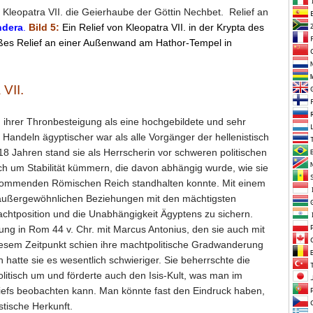
h Kleopatra VII. die Geierhaube der Göttin Nechbet. Relief an
ndera
.
Bild 5:
Ein Relief von Kleopatra VII. in der Krypta des
es Relief an einer Außenwand am Hathor-Tempel in
 VII.
n ihrer Thronbesteigung als eine hochgebildete und sehr
 Handeln ägyptischer war als alle Vorgänger der hellenistisch
 18 Jahren stand sie als Herrscherin vor schweren politischen
ich um Stabilität kümmern, die davon abhängig wurde, wie sie
kommenden Römischen Reich standhalten konnte. Mit einem
sch außergewöhnlichen Beziehungen mit den mächtigsten
htposition und die Unabhängigkeit Ägyptens zu sichern.
g in Rom 44 v. Chr. mit Marcus Antonius, den sie auch mit
diesem Zeitpunkt schien ihre machtpolitische Gradwanderung
 hatte sie es wesentlich schwieriger. Sie beherrschte die
litisch um und förderte auch den Isis-Kult, was man im
iefs beobachten kann. Man könnte fast den Eindruck haben,
istische Herkunft.