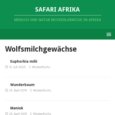
SAFARI AFRIKA
MENSCH UND NATUR REISEERLEBNISSE IN AFRIKA
Wolfsmilchgewächse
Euphorbia milii
13. Juli 2020
Wüstenfuchs
Wunderbaum
25. April 2019
Wüstenfuchs
Maniok
25. April 2019
Wüstenfuchs