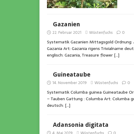
Gazanien
22. Februar 2021
Wüstenfuchs
0
Systematik Gazanien Mittagsgold Ordnung: As
Gazania Art: Gazania rigens Trivialname deu
englisch: Gazania, Treasure flower
[…]
Guineataube
14. November 2019
Wüstenfuchs
0
Systematik Columba guinea Guineataube Ord
– Tauben Gattung : Columba Art: Columba gu
deutsch:
[…]
Adansonia digitata
4. Mai 2019
Wüstenfuchs
0