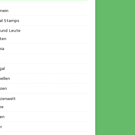
mein
al Stamps
 und Leute
ten
ia
a
gal
ellen
sien
nzenwelt
me
en
r