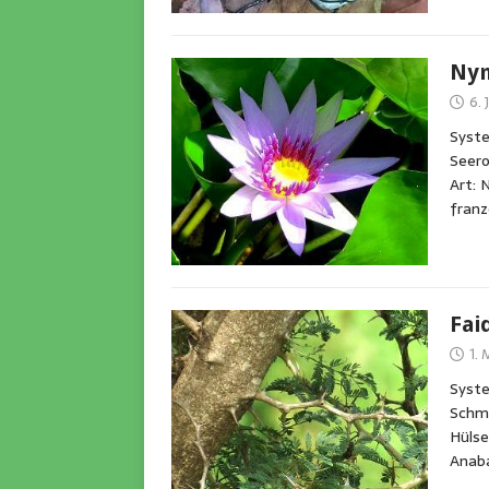
Nym
6. 
Syst
Seero
Art: 
franz
Fai
1.
Syste
Schme
Hülse
Anaba