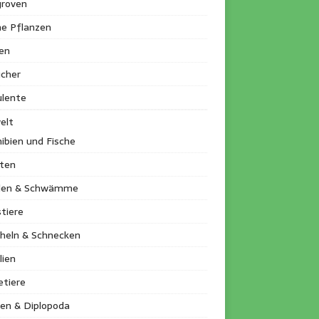
roven
ne Pflanzen
en
ucher
ulente
elt
ibien und Fische
kten
llen & Schwämme
tiere
heln & Schnecken
lien
etiere
en & Diplopoda