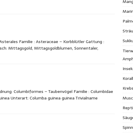
Mang
Mari
Palm
Strä
Sukk
terales Familie : Asteraceae – Korbblütler Gattung :
tsch: Mittagsgold, Mittagsgoldblumen, Sonnentaler,
Tierw
Amph
Inse
Kora
Krebs
nung: Columbiformes – Taubenvögel Familie : Columbidae
Musc
inea Unterart: Columba guinea guinea Trivialname
Repti
Säug
Spinn