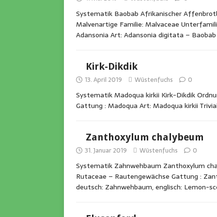
Systematik Baobab Afrikanischer Affenbrot
Malvenartige Familie: Malvaceae Unterfam
Adansonia Art: Adansonia digitata – Baobab
Kirk-Dikdik
13. April 2019
Wüstenfuchs
0
Systematik Madoqua kirkii Kirk-Dikdik Ordnu
Gattung : Madoqua Art: Madoqua kirkii Trivial
Zanthoxylum chalybeum
31. Januar 2019
Wüstenfuchs
0
Systematik Zahnwehbaum Zanthoxylum chaly
Rutaceae – Rautengewächse Gattung : Zant
deutsch: Zahnwehbaum, englisch: Lemon-s