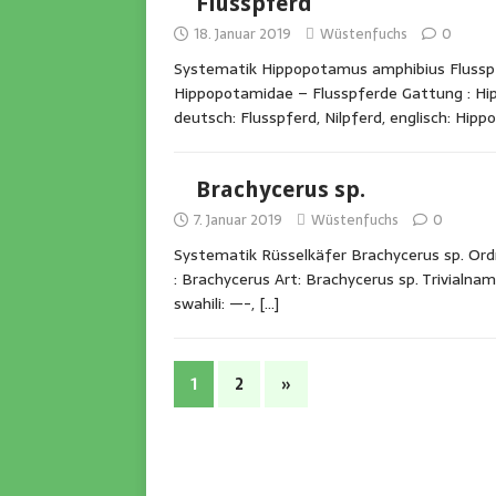
Flusspferd
18. Januar 2019
Wüstenfuchs
0
Systematik Hippopotamus amphibius Flusspfe
Hippopotamidae – Flusspferde Gattung : Hi
deutsch: Flusspferd, Nilpferd, englisch: Hip
Brachycerus sp.
7. Januar 2019
Wüstenfuchs
0
Systematik Rüsselkäfer Brachycerus sp. Ordn
: Brachycerus Art: Brachycerus sp. Trivialnam
swahili: —-,
[…]
1
2
»