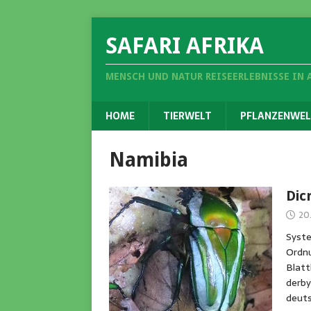
SAFARI AFRIKA
MENSCH UND NATUR REISEERLEBNISSE IN 
HOME
TIERWELT
PFLANZENWEL
Namibia
Dic
20
Syste
Ordnu
Blatt
derby
deut