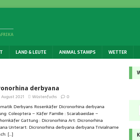
AFRIKA
T
LAND & LEUTE
ANIMAL STAMPS
WETTER
W
ronorhina derbyana
. August 2021
Wüstenfuchs
0
matik Derbyans Rosenkäfer Dicronorhina derbyana
ng: Coleoptera – Käfer Familie : Scarabaeidae –
hornkäfer Gattung : Dicronorhina Art: Dicronorhina
ana Unterart: Dicronorhina derbyana derbyana Trivialname
sch:
[…]
K