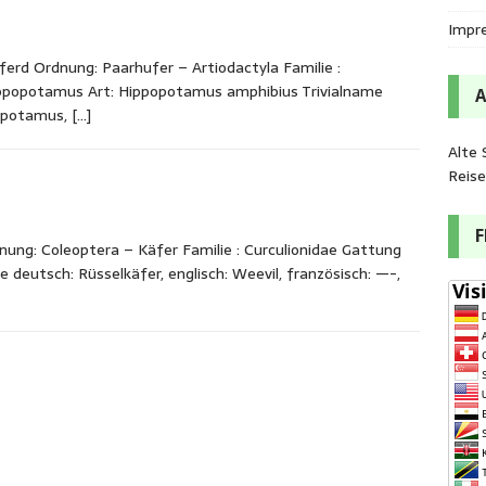
Impr
rd Ordnung: Paarhufer – Artiodactyla Familie :
ppopotamus Art: Hippopotamus amphibius Trivialname
popotamus,
[…]
Alte 
Reis
ung: Coleoptera – Käfer Familie : Curculionidae Gattung
e deutsch: Rüsselkäfer, englisch: Weevil, französisch: —-,