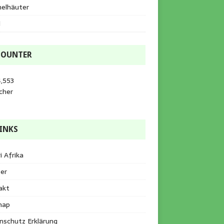
helhäuter
l
COUNTER
,553
cher
INKS
i Afrika
er
akt
map
nschutz Erklärung