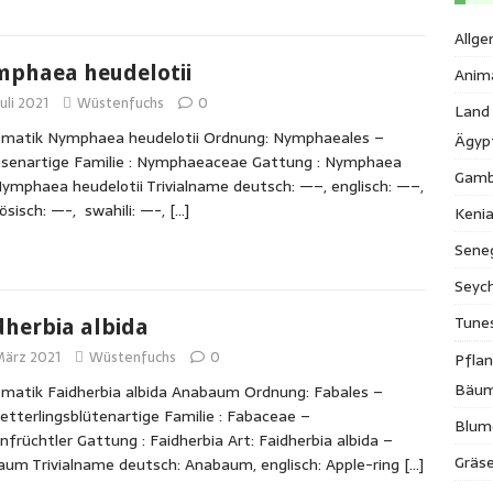
Allge
phaea heudelotii
Anim
Juli 2021
Wüstenfuchs
0
Land
ematik Nymphaea heudelotii Ordnung: Nymphaeales –
Ägyp
senartige Familie : Nymphaeaceae Gattung : Nymphaea
Gamb
Nymphaea heudelotii Trivialname deutsch: —–, englisch: —–,
ösisch: —-, swahili: —-,
[…]
Keni
Sene
Seych
Tune
dherbia albida
 März 2021
Wüstenfuchs
0
Pfla
Bäu
matik Faidherbia albida Anabaum Ordnung: Fabales –
tterlingsblütenartige Familie : Fabaceae –
Blum
nfrüchtler Gattung : Faidherbia Art: Faidherbia albida –
Gräse
um Trivialname deutsch: Anabaum, englisch: Apple-ring
[…]