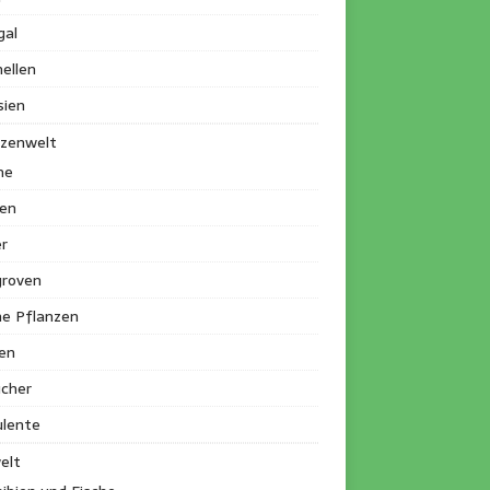
gal
ellen
sien
nzenwelt
me
en
r
roven
ne Pflanzen
en
ucher
ulente
elt