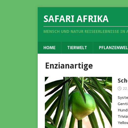
SAFARI AFRIKA
MENSCH UND NATUR REISEERLEBNISSE IN 
HOME
TIERWELT
PFLANZENWEL
Enzianartige
Sch
22.
Syste
Genti
Hunds
Trivi
Yello