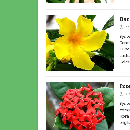
Dsc
22.
Syste
Genti
Hunds
catha
Gold
Ixo
9.
Syste
Enzia
Ixora
engli