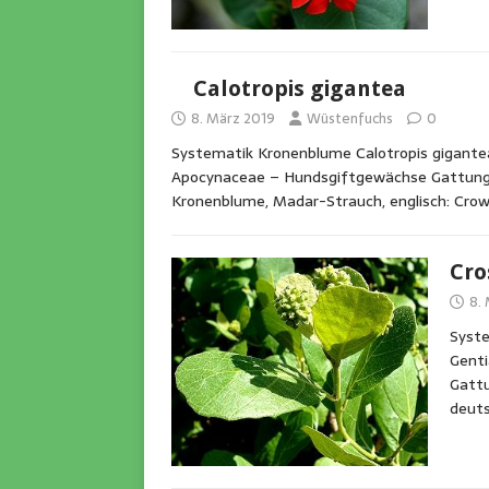
Calotropis gigantea
8. März 2019
Wüstenfuchs
0
Systematik Kronenblume Calotropis gigantea
Apocynaceae – Hundsgiftgewächse Gattung : 
Kronenblume, Madar-Strauch, englisch: Cro
Cro
8.
Syste
Genti
Gattu
deuts