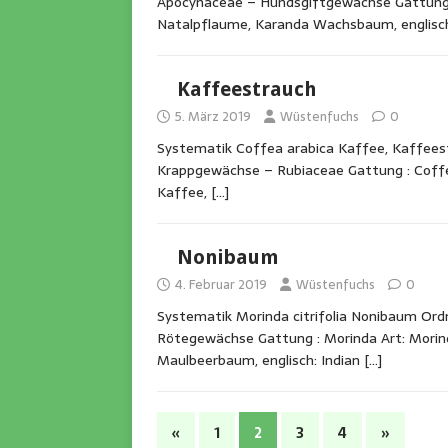
Apocynaceae – Hundsgiftgewächse Gattung : 
Natalpflaume, Karanda Wachsbaum, englisc
Kaffeestrauch
5. März 2019
Wüstenfuchs
0
Systematik Coffea arabica Kaffee, Kaffeest
Krappgewächse – Rubiaceae Gattung : Coffea
Kaffee,
[…]
Nonibaum
4. Februar 2019
Wüstenfuchs
0
Systematik Morinda citrifolia Nonibaum Ordn
Rötegewächse Gattung : Morinda Art: Morinda
Maulbeerbaum, englisch: Indian
[…]
«
1
2
3
4
»