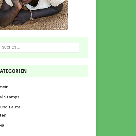
ATEGORIEN
mein
al Stamps
 und Leute
ten
ia
a