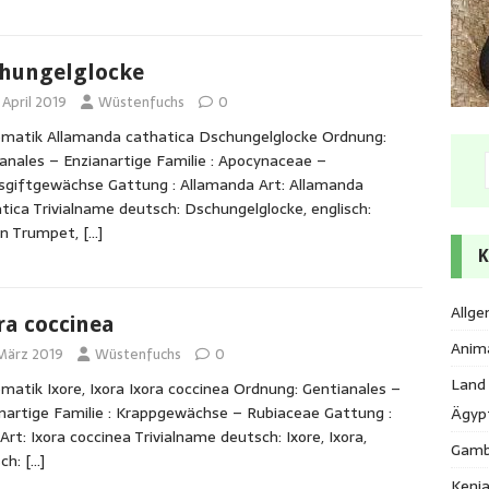
hungelglocke
 April 2019
Wüstenfuchs
0
matik Allamanda cathatica Dschungelglocke Ordnung:
anales – Enzianartige Familie : Apocynaceae –
giftgewächse Gattung : Allamanda Art: Allamanda
tica Trivialname deutsch: Dschungelglocke, englisch:
en Trumpet,
[…]
K
Allge
ra coccinea
Anim
 März 2019
Wüstenfuchs
0
Land
matik Ixore, Ixora Ixora coccinea Ordnung: Gentianales –
nartige Familie : Krappgewächse – Rubiaceae Gattung :
Ägyp
 Art: Ixora coccinea Trivialname deutsch: Ixore, Ixora,
Gamb
sch:
[…]
Keni