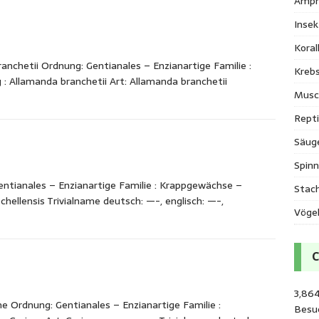
Amph
Inse
Kora
nchetii Ordnung: Gentianales – Enzianartige Familie :
Krebs
 Allamanda branchetii Art: Allamanda branchetii
Musc
Repti
Säug
Spinn
entianales – Enzianartige Familie : Krappgewächse –
Stac
hellensis Trivialname deutsch: —-, englisch: —-,
Vöge
3,86
 Ordnung: Gentianales – Enzianartige Familie :
Besu