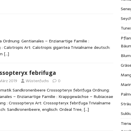
Sene
Seych
Tune
Pfla
 Ordnung: Gentianales – Enzianartige Familie :
Bäu
Calotropis Art: Calotropis gigantea Trivialname deutsch:
wn
[…]
Blum
Gräse
ssopteryx febrifuga
Mang
 März 2019
Wüstenfuchs
0
Mari
matik Sandkronenbeere Crossopteryx febrifuga Ordnung:
Palm
anales – Enzianartige Familie : Krappgewächse – Rubiaceae
ng : Crossopteryx Art: Crossopteryx febrifuga Trivialname
Strä
ch: Sandkronenbeere, englisch: Ordeal Tree,
[…]
Sukk
Tierw