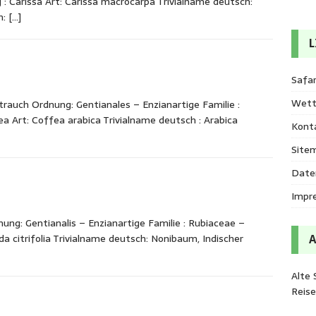
Carissa Art: Carissa macrocarpa Trivialname deutsch:
h:
[…]
L
Safar
Wett
rauch Ordnung: Gentianales – Enzianartige Familie :
 Art: Coffea arabica Trivialname deutsch : Arabica
Kont
Site
Date
Impr
ung: Gentianalis – Enzianartige Familie : Rubiaceae –
 citrifolia Trivialname deutsch: Nonibaum, Indischer
Alte 
Reis