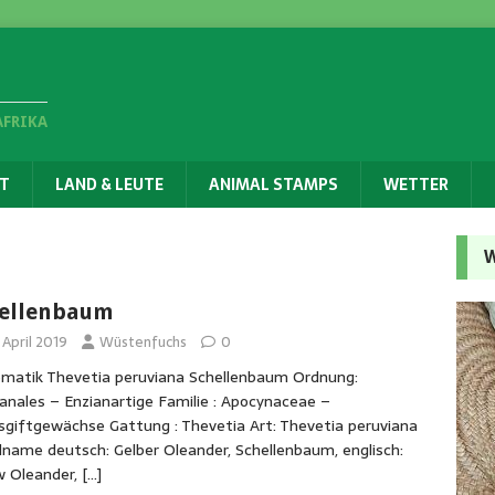
AFRIKA
T
LAND & LEUTE
ANIMAL STAMPS
WETTER
W
ellenbaum
 April 2019
Wüstenfuchs
0
matik Thevetia peruviana Schellenbaum Ordnung:
anales – Enzianartige Familie : Apocynaceae –
giftgewächse Gattung : Thevetia Art: Thevetia peruviana
alname deutsch: Gelber Oleander, Schellenbaum, englisch:
w Oleander,
[…]