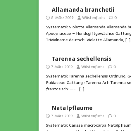
Allamanda branchetii
8. März 2019
Wüstenfuchs
0
Systematik Violette Allamanda Allamanda bra
Apocynaceae – Hundsgiftgewächse Gattung :
Trivialname deutsch: Violette Allamanda,
[…]
Tarenna sechellensis
7. März 2019
Wüstenfuchs
0
Systematik Tarenna sechellensis Ordnung: G
Rubiaceae Gattung : Tarenna Art: Tarenna sec
französisch: —-,
[…]
Natalpflaume
7. März 2019
Wüstenfuchs
0
Systematik Carissa macrocarpa Natalpflaume