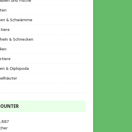
ibien und Fische
kten
llen & Schwämme
tiere
heln & Schnecken
lien
etiere
en & Diplopoda
helhäuter
l
COUNTER
4,887
cher