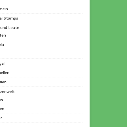
mein
al Stamps
 und Leute
ten
ia
a
gal
ellen
sien
nzenwelt
me
en
r