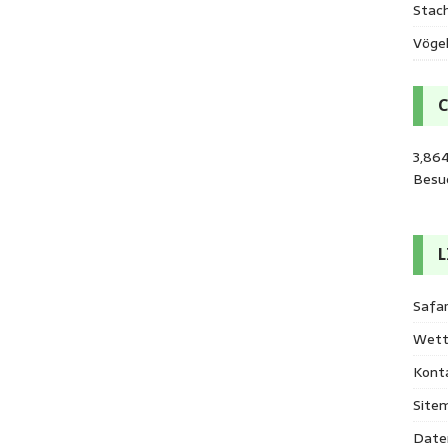
Stac
Vöge
3,86
Besu
L
Safar
Wett
Kont
Site
Date