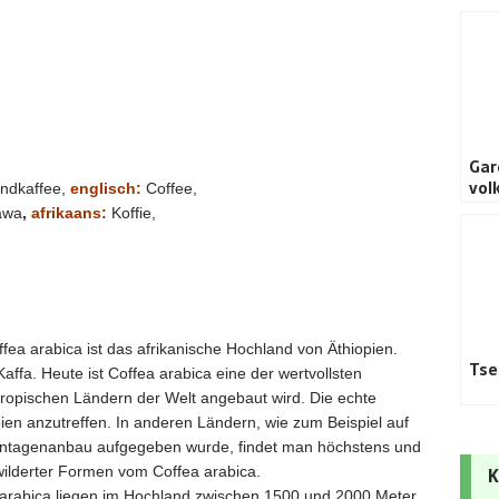
Gar
vol
andkaffee,
englisch:
Coffee,
awa
,
afrikaans:
Koffie,
fea arabica ist das afrikanische Hochland von Äthiopien.
Tse
affa. Heute ist Coffea arabica eine der wertvollsten
btropischen Ländern der Welt angebaut wird. Die echte
opien anzutreffen. In anderen Ländern, wie zum Beispiel auf
lantagenanbau aufgegeben wurde, findet man höchstens und
wilderter Formen vom Coffea arabica.
K
arabica liegen im Hochland zwischen 1500 und 2000 Meter