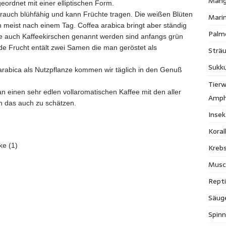
Mang
eordnet mit einer elliptischen Form.
strauch blühfähig und kann Früchte tragen. Die weißen Blüten
Mari
meist nach einem Tag. Coffea arabica bringt aber ständig
Palm
die auch Kaffeekirschen genannt werden sind anfangs grün
Jede Frucht entält zwei Samen die man geröstet als
Strä
Sukk
rabica als Nutzpflanze kommen wir täglich in den Genuß
Tierw
n einen sehr edlen vollaromatischen Kaffee mit den aller
Amph
n das auch zu schätzen.
Inse
Kora
ke (1)
Krebs
Musc
Repti
Säug
Spinn