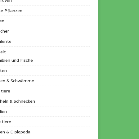
roven
ne Pflanzen
en
ucher
ulente
elt
ibien und Fische
kten
llen & Schwämme
tiere
heln & Schnecken
lien
etiere
en & Diplopoda