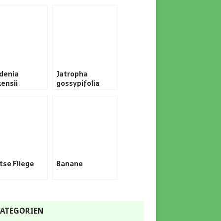
denia
Jatropha
kensii
gossypifolia
tse Fliege
Banane
ATEGORIEN