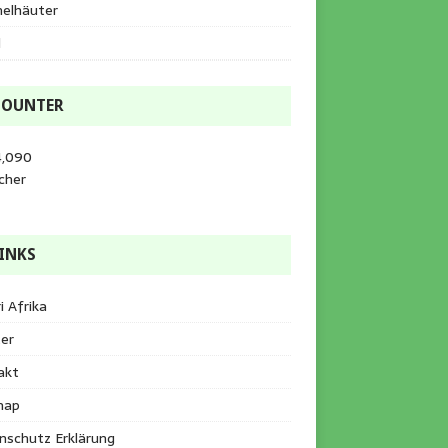
helhäuter
l
COUNTER
4,090
cher
INKS
i Afrika
er
akt
map
nschutz Erklärung