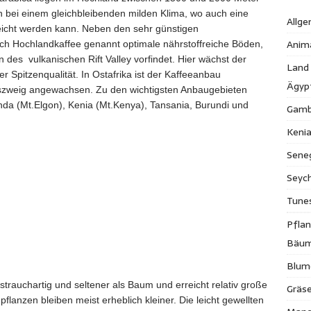
bei einem gleichbleibenden milden Klima, wo auch eine
Allge
eicht werden kann. Neben den sehr günstigen
Anim
ch Hochlandkaffee genannt optimale nährstoffreiche Böden,
n des vulkanischen Rift Valley vorfindet. Hier wächst der
Land
 Spitzenqualität. In Ostafrika ist der Kaffeeanbau
Ägyp
szweig angewachsen. Zu den wichtigsten Anbaugebieten
anda (Mt.Elgon), Kenia (Mt.Kenya), Tansania, Burundi und
Gamb
Keni
Sene
Seych
Tune
Pfla
Bäu
Blum
trauchartig und seltener als Baum und erreicht relativ große
Gräse
anzen bleiben meist erheblich kleiner. Die leicht gewellten