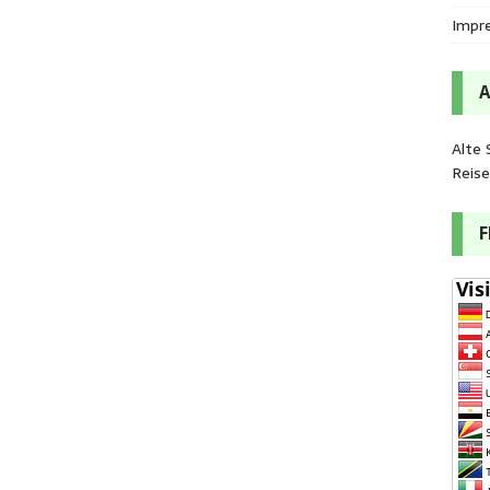
Impr
Alte 
Reis