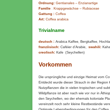
Ordnung:
Gentianales – Enzianartige
Familie
: Krappgewächse – Rubiaceae
Gattung :
Coffea
Art:
Coffea arabica
Trivialname
deutsch :
Arabica Kaffee, Bergkaffee, Hochl
französisch:
Caféier d’Arabie,
swahili:
Kah
creolisch:
Kafe (Seychellen)
Vorkommen
Die ursprüngliche und einzige Heimat vom Cof
Entdeckt wurde dieser Strauch in der Region K
Nutzpflanzen die in vielen tropischen und su
Wildpflanze ist aber nach wie vor nur in Äthi
den Seychellen, wo der ehemals koloniale P
vereinzelt noch sehr kleine Restbestände ver
Optimale Lebensbedingungen für den Coffea 