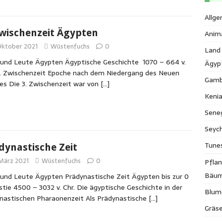
Allge
Zwischenzeit Ägypten
Anim
 Oktober 2021
Wüstenfuchs
0
Land
und Leute Ägypten Ägyptische Geschichte 1070 – 664 v.
Ägyp
3. Zwischenzeit Epoche nach dem Niedergang des Neuen
Gamb
es Die 3. Zwischenzeit war von
[…]
Keni
Sene
Seych
Tune
dynastische Zeit
 März 2021
Wüstenfuchs
0
Pfla
Bäu
und Leute Ägypten Prädynastische Zeit Ägypten bis zur 0
tie 4500 – 3032 v. Chr. Die ägyptische Geschichte in der
Blum
nastischen Pharaonenzeit Als Prädynastische
[…]
Gräse