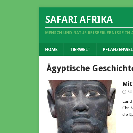
SAFARI AFRIKA
MENSCH UND NATUR REISEERLEBNISSE IN 
HOME
TIERWELT
PFLANZENWEL
Ägyptische Geschicht
Mit
30
Land 
Chr. 
die E