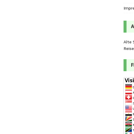
Impr
Alte 
Reis