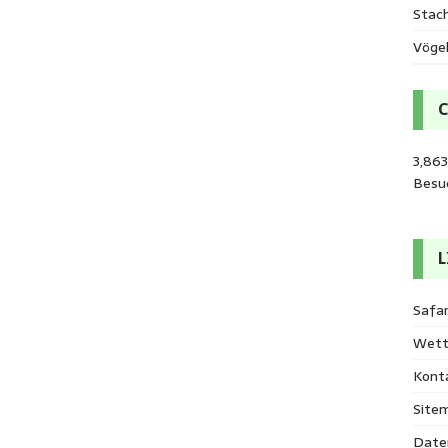
Stac
Vöge
3,863
Besu
L
Safar
Wett
Kont
Site
Date