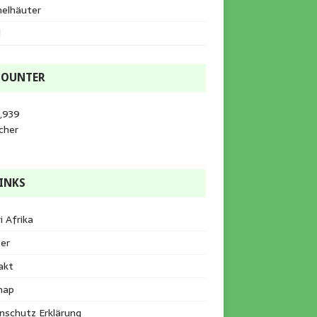
helhäuter
l
COUNTER
,939
cher
INKS
i Afrika
er
akt
map
nschutz Erklärung