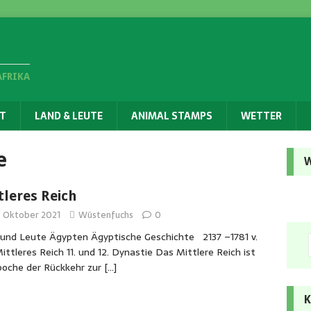
AFRIKA
T
LAND & LEUTE
ANIMAL STAMPS
WETTER
e
W
tleres Reich
. Oktober 2021
Wüstenfuchs
0
und Leute Ägypten Ägyptische Geschichte 2137 –1781 v.
Mittleres Reich 11. und 12. Dynastie Das Mittlere Reich ist
poche der Rückkehr zur
[…]
K