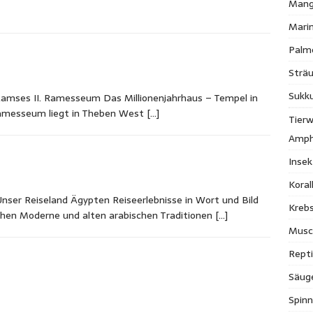
Mang
Mari
Palm
Strä
Sukk
mses II. Ramesseum Das Millionenjahrhaus – Tempel in
messeum liegt in Theben West
[…]
Tierw
Amph
Inse
Kora
ser Reiseland Ägypten Reiseerlebnisse in Wort und Bild
Krebs
chen Moderne und alten arabischen Traditionen
[…]
Musc
Repti
Säug
Spinn