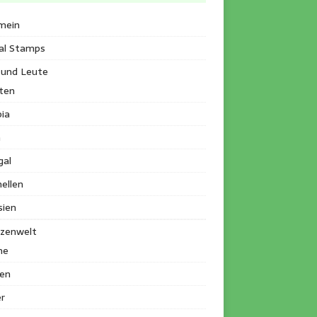
mein
al Stamps
 und Leute
ten
ia
a
gal
ellen
sien
nzenwelt
me
en
r