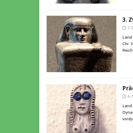
3. 
7.
Land 
Chr. 
Reich
Prä
6.
Land 
Dynas
vordy