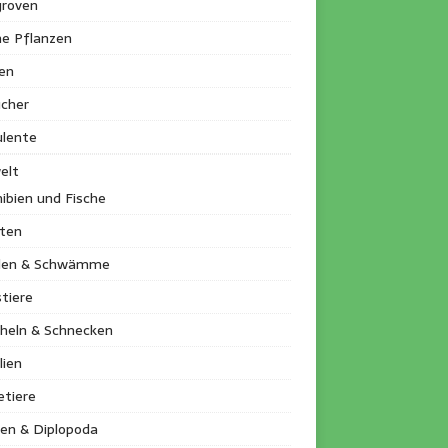
roven
ne Pflanzen
en
ucher
ulente
elt
ibien und Fische
kten
llen & Schwämme
tiere
heln & Schnecken
lien
etiere
en & Diplopoda