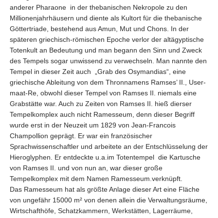
anderer Pharaone in der thebanischen Nekropole zu den
Millionenjahrhäusern und diente als Kultort für die thebanische
Göttertriade, bestehend aus Amun, Mut und Chons. In der
späteren griechisch-römischen Epoche verlor der altägyptische
Totenkult an Bedeutung und man begann den Sinn und Zweck
des Tempels sogar unwissend zu verwechseln. Man nannte den
Tempel in dieser Zeit auch „Grab des Osymandias“, eine
griechische Ableitung von dem Thronnamens Ramses’ II., User-
maat-Re, obwohl dieser Tempel von Ramses II. niemals eine
Grabstätte war. Auch zu Zeiten von Ramses II. hieß dierser
Tempelkomplex auch nicht Ramesseum, denn dieser Begriff
wurde erst in der Neuzeit um 1829 von Jean-Francois
Champollion geprägt. Er war ein französischer
Sprachwissenschaftler und arbeitete an der Entschlüsselung der
Hieroglyphen. Er entdeckte u.a.im Totentempel die Kartusche
von Ramses II. und von nun an, war dieser große
Tempelkomplex mit dem Namen Ramesseum.verknüpft.
Das Ramesseum hat als größte Anlage dieser Art eine Fläche
von ungefähr 15000 m² von denen allein die Verwaltungsräume,
Wirtschafthöfe, Schatzkammern, Werkstätten, Lagerräume,