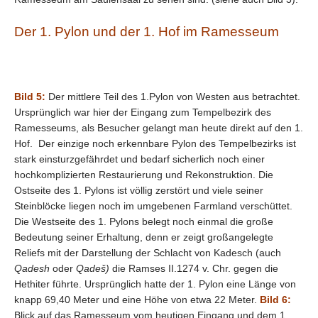
Der 1. Pylon und der 1. Hof im Ramesseum
Bild 5:
Der mittlere Teil des 1.Pylon von Westen aus betrachtet.
Ursprünglich war hier der Eingang zum Tempelbezirk des
Ramesseums, als Besucher gelangt man heute direkt auf den 1.
Hof. Der einzige noch erkennbare Pylon des Tempelbezirks ist
stark einsturzgefährdet und bedarf sicherlich noch einer
hochkomplizierten Restaurierung und Rekonstruktion. Die
Ostseite des 1. Pylons ist völlig zerstört und viele seiner
Steinblöcke liegen noch im umgebenen Farmland verschüttet.
Die Westseite des 1. Pylons belegt noch einmal die große
Bedeutung seiner Erhaltung, denn er zeigt großangelegte
Reliefs mit der Darstellung der Schlacht von Kadesch (auch
Qadesh
oder
Qadeš)
die Ramses II.1274 v. Chr. gegen die
Hethiter führte. Ursprünglich hatte der 1. Pylon eine Länge von
knapp 69,40 Meter und eine Höhe von etwa 22 Meter.
Bild 6:
Blick auf das Ramesseum vom heutigen Eingang und dem 1.