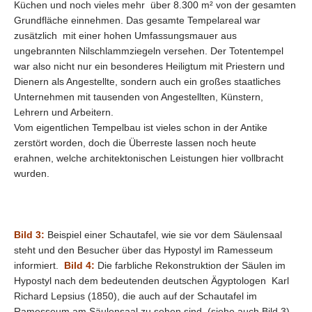
Küchen und noch vieles mehr über 8.300 m² von der gesamten
Grundfläche einnehmen. Das gesamte Tempelareal war
zusätzlich mit einer hohen Umfassungsmauer aus
ungebrannten Nilschlammziegeln versehen. Der Totentempel
war also nicht nur ein besonderes Heiligtum mit Priestern und
Dienern als Angestellte, sondern auch ein großes staatliches
Unternehmen mit tausenden von Angestellten, Künstern,
Lehrern und Arbeitern.
Vom eigentlichen Tempelbau ist vieles schon in der Antike
zerstört worden, doch die Überreste lassen noch heute
erahnen, welche architektonischen Leistungen hier vollbracht
wurden.
Bild 3:
Beispiel einer Schautafel, wie sie vor dem Säulensaal
steht und den Besucher über das Hypostyl im Ramesseum
informiert.
Bild 4:
Die farbliche Rekonstruktion der Säulen im
Hypostyl nach dem bedeutenden deutschen Ägyptologen Karl
Richard Lepsius (1850), die auch auf der Schautafel im
Ramesseum am Säulensaal zu sehen sind. (siehe auch Bild 3).