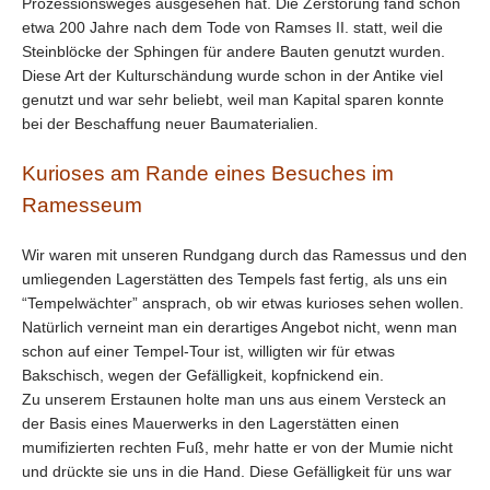
Prozessionsweges ausgesehen hat. Die Zerstörung fand schon
etwa 200 Jahre nach dem Tode von Ramses II. statt, weil die
Steinblöcke der Sphingen für andere Bauten genutzt wurden.
Diese Art der Kulturschändung wurde schon in der Antike viel
genutzt und war sehr beliebt, weil man Kapital sparen konnte
bei der Beschaffung neuer Baumaterialien.
Kurioses am Rande eines Besuches im
Ramesseum
Wir waren mit unseren Rundgang durch das Ramessus und den
umliegenden Lagerstätten des Tempels fast fertig, als uns ein
“Tempelwächter” ansprach, ob wir etwas kurioses sehen wollen.
Natürlich verneint man ein derartiges Angebot nicht, wenn man
schon auf einer Tempel-Tour ist, willigten wir für etwas
Bakschisch, wegen der Gefälligkeit, kopfnickend ein.
Zu unserem Erstaunen holte man uns aus einem Versteck an
der Basis eines Mauerwerks in den Lagerstätten einen
mumifizierten rechten Fuß, mehr hatte er von der Mumie nicht
und drückte sie uns in die Hand. Diese Gefälligkeit für uns war