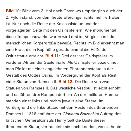
Bild 10:
Blick vom 2. Hof nach Osten wo ursprünglich auch der
2. Pylon stand, von dem heute allerdings nichts mehr erhalten
ist. Nur noch die Reste der Kolossalstatue und der
vorgelagerten Seite mit den Osirispfeilern. Wie monumental
diese Tempelbauwerke waren wird erst im Vergleich mit der
menschlichen Körpergröße bewußt. Rechts im Bild erkennt man
eine Frau, die in Kopfhöhe gerade einmal die Füße der
Osirisstatue erreicht.
Bild 11:
Drei der vier Osirispfeiler im
vorderen Atrium der Säulenhalle. Als Osirispfeiler bezeichnet
man Pfeiler mit einer angelehnten Pharaonenstatue in der
Gestalt des Gottes Osiris. Im Vordergrund der Kopf als Rest
einer Statue von Ramses II.
Bild 12:
Die Reste von zwei
Statuen von Ramses II. Das westliche Vestibül ist leicht erhöht
und es führen drei Rampen dort hin. An der mittleren Rampe
standen einst links und rechts jeweils eine Statue. Im
Vordergrund die linke Statue mit den Resten des thronenden
Ramses II. 1816 entführte der
Giovanni Balzoni
im Auftrag des
britischen Generalkonsuls Henry Salt die Büste dieser
thronenden Statur, verfrachtete sie nach London, wo sie heute