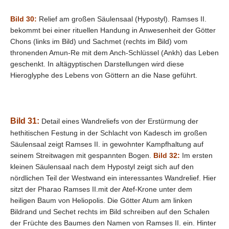
Bild 30:
Relief am großen Säulensaal (Hypostyl).
Ramses II.
bekommt bei einer rituellen Handung in Anwesenheit der Götter
Chons (links im Bild) und Sachmet (rechts im Bild) vom
thronenden Amun-Re mit dem Anch-Schlüssel (Ankh) das Leben
geschenkt. In altägyptischen Darstellungen wird diese
Hieroglyphe des Lebens von Göttern an die Nase geführt.
Bild 31:
Detail eines Wandreliefs von der Erstürmung der
hethitischen Festung in der Schlacht von Kadesch im großen
Säulensaal zeigt Ramses II. in gewohnter Kampfhaltung auf
seinem Streitwagen mit gespannten Bogen.
Bild 32:
Im ersten
kleinen Säulensaal nach dem Hypostyl zeigt sich auf den
nördlichen Teil der Westwand ein interessantes Wandrelief. Hier
sitzt der Pharao Ramses II.mit der Atef-Krone unter dem
heiligen Baum von Heliopolis. Die Götter Atum am linken
Bildrand und Sechet rechts im Bild schreiben auf den Schalen
der Früchte des Baumes den Namen von Ramses II. ein. Hinter