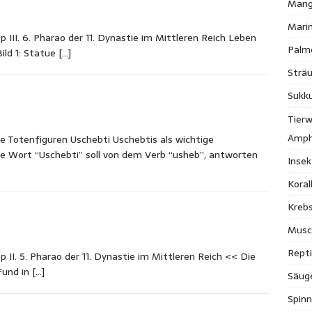
Mang
Mari
II. 6. Pharao der 11. Dynastie im Mittleren Reich Leben
Palm
ild 1: Statue
[…]
Strä
Sukk
Tierw
Amph
e Totenfiguren Uschebti Uschebtis als wichtige
e Wort “Uschebti” soll von dem Verb “usheb”, antworten
Inse
Kora
Krebs
Musc
Repti
I. 5. Pharao der 11. Dynastie im Mittleren Reich << Die
Fund in
[…]
Säug
Spinn