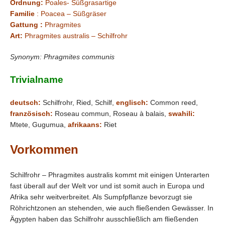
Ordnung:
Poales- Süßgrasartige
Familie
: Poacea – Süßgräser
Gattung :
Phragmites
Art:
Phragmites australis – Schilfrohr
Synonym: Phragmites communis
Trivialname
deutsch:
Schilfrohr, Ried, Schilf,
englisch:
Common reed,
französisch:
Roseau commun, Roseau à balais,
swahili:
Mtete, Gugumua,
afrikaans:
Riet
Vorkommen
Schilfrohr – Phragmites australis kommt mit einigen Unterarten
fast überall auf der Welt vor und ist somit auch in Europa und
Afrika sehr weitverbreitet. Als Sumpfpflanze bevorzugt sie
Röhrichtzonen an stehenden, wie auch fließenden Gewässer. In
Ägypten haben das Schilfrohr ausschließlich am fließenden