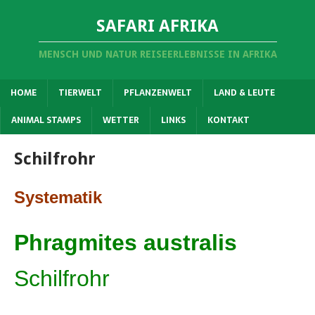
SAFARI AFRIKA
MENSCH UND NATUR REISEERLEBNISSE IN AFRIKA
HOME
TIERWELT
PFLANZENWELT
LAND & LEUTE
ANIMAL STAMPS
WETTER
LINKS
KONTAKT
Schilfrohr
Systematik
Phragmites australis
Schilfrohr