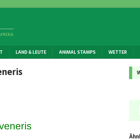
AFRIKA
T
LAND & LEUTE
ANIMAL STAMPS
WETTER
eneris
W
veneris
Ähnl