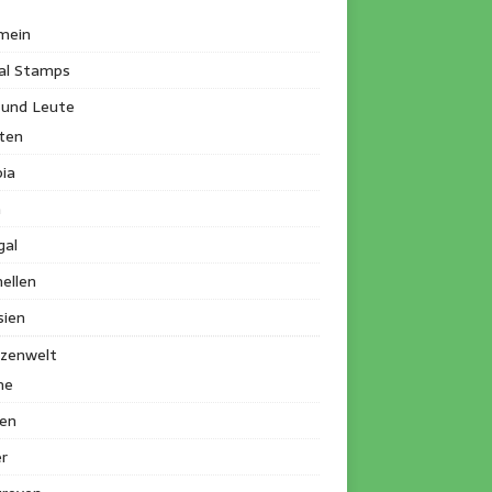
mein
al Stamps
 und Leute
ten
ia
a
gal
ellen
sien
nzenwelt
me
en
r