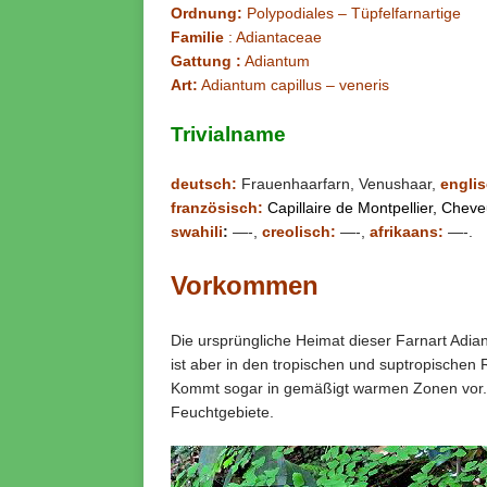
Ordnung:
Polypodiales – Tüpfelfarnartige
Familie
: Adiantaceae
Gattung :
Adiantum
Art:
Adiantum capillus – veneris
Trivialname
deutsch:
Frauenhaarfarn, Venushaar,
englis
französisch:
Capillaire de Montpellier, Chev
swahili
:
—-,
creolisch:
—-,
afrikaans:
—-.
Vorkommen
Die ursprüngliche Heimat dieser Farnart Adian
ist aber in den tropischen und suptropischen R
Kommt sogar in gemäßigt warmen Zonen vor
Feuchtgebiete.