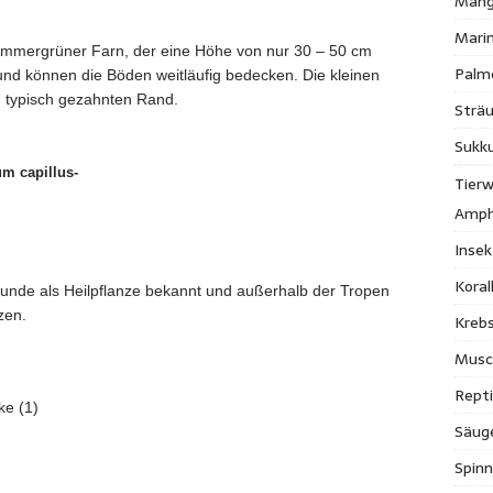
Mang
Mari
immergrüner Farn, der eine Höhe von nur 30 – 50 cm
Palm
 und können die Böden weitläufig bedecken. Die kleinen
en typisch gezahnten Rand.
Strä
Sukk
m capillus-
Tierw
Amph
Inse
Kora
ilkunde als Heilpflanze bekannt und außerhalb der Tropen
zen.
Krebs
Musc
Repti
ke (1)
Säug
Spinn