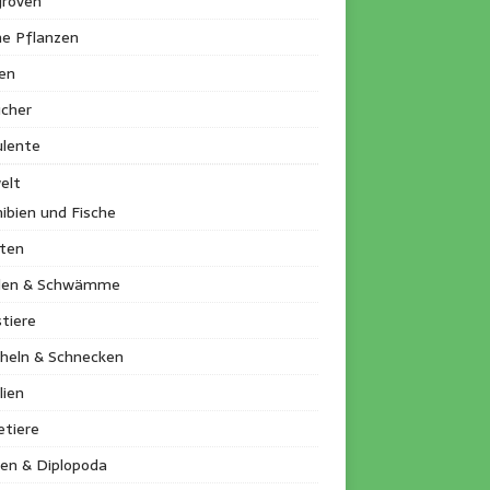
roven
ne Pflanzen
en
ucher
ulente
elt
ibien und Fische
kten
llen & Schwämme
tiere
heln & Schnecken
lien
etiere
en & Diplopoda