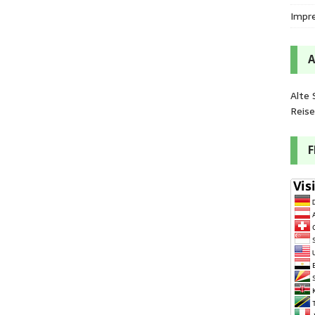
Impr
Alte 
Reis