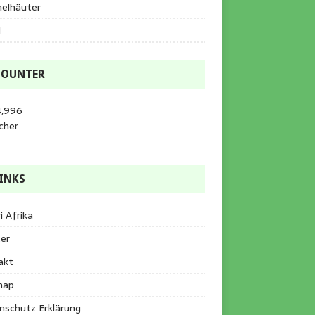
helhäuter
l
COUNTER
4,996
cher
INKS
i Afrika
er
akt
map
nschutz Erklärung