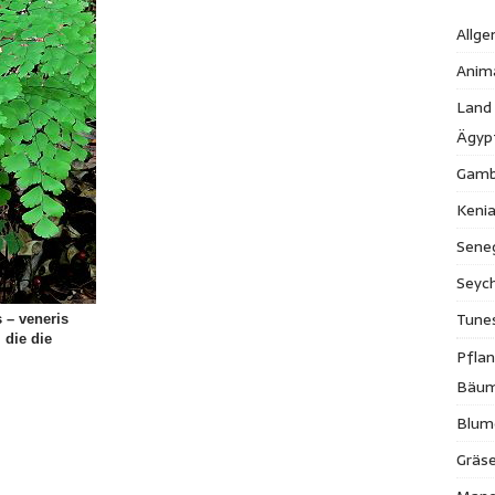
Allge
Anim
Land
Ägyp
Gamb
Keni
Sene
Seych
Tune
 – veneris
 die die
Pfla
Bäu
Blum
Gräse