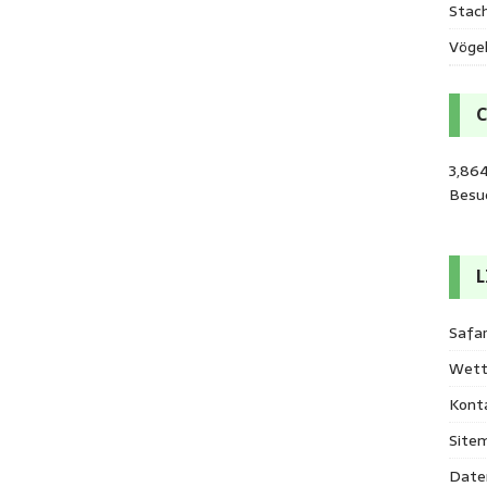
Stac
Vöge
3,86
Besu
L
Safar
Wett
Kont
Site
Date