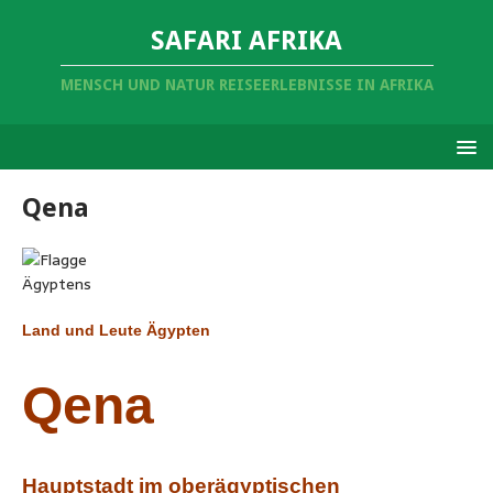
SAFARI AFRIKA
MENSCH UND NATUR REISEERLEBNISSE IN AFRIKA
Qena
Land und Leute Ägypten
Qena
Hauptstadt im oberägyptischen