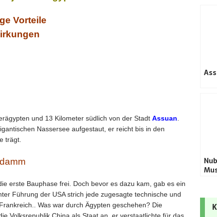
e Vorteile
irkungen
Ass
rägypten und 13 Kilometer südlich von der Stadt
Assuan
.
gantischen Nassersee aufgestaut, er reicht bis in den
 trägt.
Nub
audamm
Mu
e erste Bauphase frei. Doch bevor es dazu kam, gab es ein
nter Führung der USA strich jede zugesagte technische und
nd Frankreich.. Was war durch Ägypten geschehen? Die
K
e Volksrepublik China als Staat an, er verstaatlichte für das