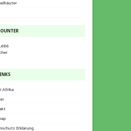
helhäuter
l
COUNTER
3,686
cher
INKS
i Afrika
er
akt
map
nschutz Erklärung