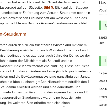
Stac
denn man hat einen Blick auf den Nil auf der Nordseite und
(Nassersee) auf der Südseite.
Bild 5:
Blick auf den Stausee
Vöge
 unmittelbarer Entfernung zum Assuan-Staudamm steht ein
yptisch-sowjetischen Freundschaft am westlichen Ende des
wjetische Hilfe am Bau des Assuan-Staudammes errichtet.
uan-Staudamm
3,86
Besu
pten durch den Nil ein fruchtbares Wüstenland mit einem
ne Bevölkerung ernährte und auch Wohlstand über das Land
aisonbedingt und es gab aber auch Jahre der Dürre, wo der
L
fehlte dann der Nilschlamm als Baustoff und die
ser für die landwirtschaftliche Nutzung. Diese natürliche
tige Zeit. Um das zu ändern und eine jährlich gleichbleibende
Safar
isten und die Bewässerungssysteme ganzjährig von Januar
Wett
achte die Idee zu einem großen Nilstaudamm nördlich des 1.
m Staudamm erweitert werden und eine dauerhafte und
Kont
ch mehr Ernten zur Versorgung des eigenen Landes und für
Site
es supergroßen Staudammes waren eine beabsichtigte
ung. Im weiteren Sinn erhoffte man sich einen
Date