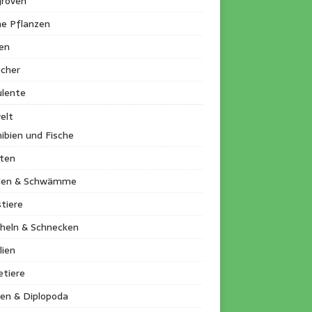
roven
ne Pflanzen
en
ucher
ulente
elt
ibien und Fische
kten
llen & Schwämme
tiere
heln & Schnecken
lien
etiere
en & Diplopoda