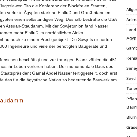
ugoslawen Tito die Konferenz der Blockfreien Staaten,
Allge
n verlor in Ägypten stark an Einfluß und Großbritannien
Anim
 Ägypten einen selbständigen Weg. Deshalb bestrafte die USA
 den Assuan-Staudamm. Mit der Sowjetunion fand Nasser
Land
amen mehr Einfluß im nordöstlichen Afrika.
Ägyp
bau auch zu einem Prestigeobjekt. Die Sowjets sicherten
000 Ingenieure und viele der benötigten Baugeräte und
Gamb
Keni
nschen beschäftigt und zur traurigen Bilanz zählen die 451
s ihr Leben verloren haben. Der monumentale Baus des
Sene
atspräsident Gamal Abdel Nasser fertiggestellt, doch erst
Seych
de das für die ägyptische Nation so bedeutende Bauwerk am
Tune
Pfla
Staudamm
Bäu
Blum
Gräse