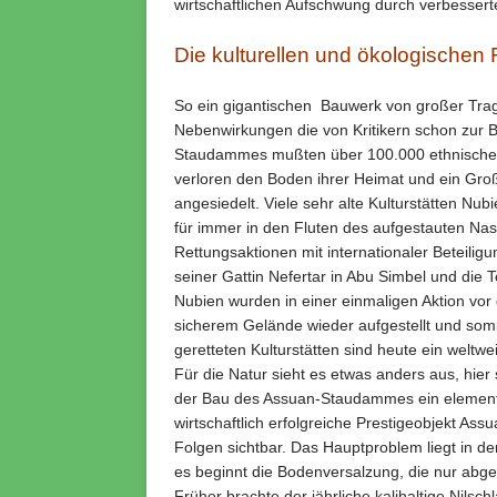
wirtschaftlichen Aufschwung durch verbesserte
Die kulturellen und ökologische
So ein gigantischen Bauwerk von großer Trag
Nebenwirkungen die von Kritikern schon zur 
Staudammes mußten über 100.000 ethnische
verloren den Boden ihrer Heimat und ein Gr
angesiedelt. Viele sehr alte Kulturstätten Nu
für immer in den Fluten des aufgestauten Na
Rettungsaktionen mit internationaler Beteiligu
seiner Gattin Nefertar in Abu Simbel und die 
Nubien wurden in einer einmaligen Aktion vo
sicherem Gelände wieder aufgestellt und somit
geretteten Kulturstätten sind heute ein weltwe
Für die Natur sieht es etwas anders aus, hier
der Bau des Assuan-Staudammes ein elementare
wirtschaftlich erfolgreiche Prestigeobjekt 
Folgen sichtbar. Das Hauptproblem liegt in d
es beginnt die Bodenversalzung, die nur abge
Früher brachte der jährliche kalihaltige Nil