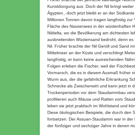
Kunstdüngung aus. Doch der Nil bringt weit
Ägypten., doch jetzt bleibt er an der Südka
Millionen Tonnen davon tragen langfristig zur 
Fläche des Nassersees in der wüstenhaften H
Nildelta, wo die Bevölkerung am dichtesten l
ausbreitenden Wüstensand bedroht, denn es 
Nil. Früher brachte der Nil Geröll und Sand 
Mittelmeer an der Küste und verschlingt Meter 
langfristig, er kann keine ausreichenden Näh
Folgen erleben die Fischer, weil der Fischbest
Vormarsch, die es in diesem Ausmaß früher ni
Wurm aus, der die gefährliche Erkrankung Sch
Schnecke als Zwischenwirt und kann jetzt in
Trockenperioden vor dem Staudammbau verst
profitieren auch Mäuse und Ratten vom Staud
leben sie jetzt praktisch im Wohlstand und kö
Diese ökologischen Beispiele, die durch de
fortsetzen. Der Assuan-Staudamm war in der P
der fünfziger und sechziger Jahre in denen ma