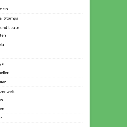
mein
al Stamps
 und Leute
ten
ia
a
gal
ellen
sien
nzenwelt
me
en
r