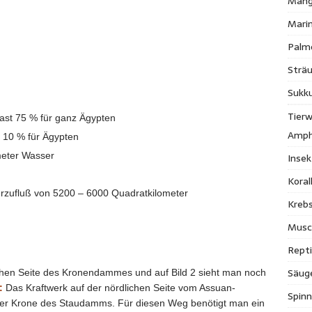
Mang
Mari
Palm
Strä
Sukk
Tierw
ast 75 % für ganz Ägypten
Amph
 10 % für Ägypten
meter Wasser
Inse
Kora
serzufluß von 5200 – 6000 Quadratkilometer
Krebs
Musc
Repti
Säug
lichen Seite des Kronendammes und auf Bild 2 sieht man noch
:
Das Kraftwerk auf der nördlichen Seite vom Assuan-
Spinn
r Krone des Staudamms. Für diesen Weg benötigt man ein