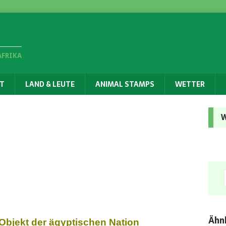
AFRIKA
T
LAND & LEUTE
ANIMAL STAMPS
WETTER
W
m
Ähnl
Objekt der ägyptischen Nation