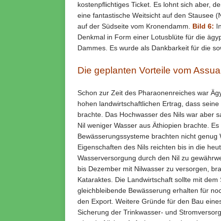
kostenpflichtiges Ticket. Es lohnt sich aber, 
eine fantastische Weitsicht auf den Stausee 
auf der Südseite vom Kronendamm.
Bild 6:
In
Denkmal in Form einer Lotusblüte für die äg
Dammes. Es wurde als Dankbarkeit für die so
Die geplanten Vorteile vom Ass
Schon zur Zeit des Pharaonenreiches war Ägy
hohen landwirtschaftlichen Ertrag, dass sei
brachte. Das Hochwasser des Nils war aber s
Nil weniger Wasser aus Äthiopien brachte. Es 
Bewässerungssysteme brachten nicht genug Was
Eigenschaften des Nils reichten bis in die heu
Wasserversorgung durch den Nil zu gewährwe
bis Dezember mit Nilwasser zu versorgen, br
Kataraktes. Die Landwirtschaft sollte mit de
gleichbleibende Bewässerung erhalten für no
den Export. Weitere Gründe für den Bau ein
Sicherung der Trinkwasser- und Stromversorg