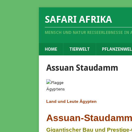
SAFARI AFRIKA
MENSCH UND NATUR REISEERLEBNISSE IN 
HOME
TIERWELT
PFLANZENWEL
Assuan Staudamm
Land und Leute Ägypten
Assuan-Staudam
Gigantischer Bau und Prestige-