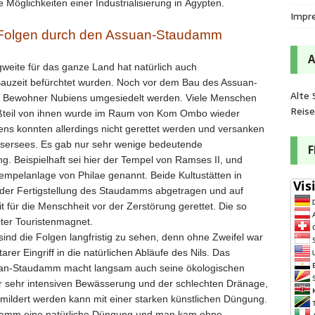
 Möglichkeiten einer Industrialisierung in Ägypten.
Impr
n Folgen durch den Assuan-Staudamm
weite für das ganze Land hat natürlich auch
Bauzeit befürchtet wurden. Noch vor dem Bau des Assuan-
Alte 
 Bewohner Nubiens umgesiedelt werden. Viele Menschen
Reis
oßteil von ihnen wurde im Raum von Kom Ombo wieder
biens konnten allerdings nicht gerettet werden und versanken
ssersees. Es gab nur sehr wenige bedeutende
ng. Beispielhaft sei hier der Tempel von Ramses II, und
Tempelanlage von Philae genannt. Beide Kultustätten in
r der Fertigstellung des Staudamms abgetragen und auf
 für die Menschheit vor der Zerstörung gerettet. Die so
iter Touristenmagnet.
 sind die Folgen langfristig zu sehen, denn ohne Zweifel war
r Eingriff in die natürlichen Abläufe des Nils. Das
Assuan-Staudamm macht langsam auch seine ökologischen
er sehr intensiven Bewässerung und der schlechten Dränage,
mildert werden kann mit einer starken künstlichen Düngung.
schlamm eine natürliche Düngung und man kam ohne