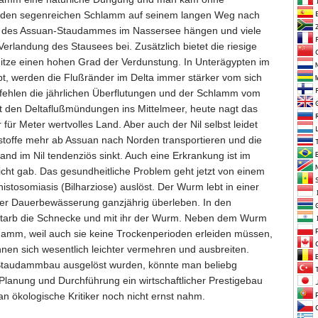
er den segenreichen Schlamm auf seinem langen Weg nach
nte des Assuan-Staudammes im Nassersee hängen und viele
Verlandung des Stausees bei. Zusätzlich bietet die riesige
itze einen hohen Grad der Verdunstung. In Unterägypten im
ebt, werden die Flußränder im Delta immer stärker vom sich
fehlen die jährlichen Überflutungen und der Schlamm vom
mit den Deltaflußmündungen ins Mittelmeer, heute nagt das
für Meter wertvolles Land. Aber auch der Nil selbst leidet
rstoffe mehr ab Assuan nach Norden transportieren und die
and im Nil tendenziös sinkt. Auch eine Erkrankung ist im
cht gab. Das gesundheitliche Problem geht jetzt von einem
istosomiasis (
Bilharziose)
auslöst. Der Wurm lebt in einer
 der Dauerbewässerung ganzjährig überleben. In den
arb die Schnecke und mit ihr der Wurm. Neben dem Wurm
amm, weil auch sie keine Trockenperioden erleiden müssen,
nnen sich wesentlich leichter vermehren und ausbreiten.
n Staudammbau ausgelöst wurden, könnte man beliebg
lanung und Durchführung ein wirtschaftlicher Prestigebau
n ökologische Kritiker noch nicht ernst nahm.