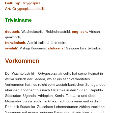
Gattung:
Ortygospiza
Art:
Ortygospiza atricollis
Trivialname
deutsch:
Wachtelastrild, Rebhuhnastrild,
englisch:
African
quailfinch,
französisch:
Astrild-caille à face noire
,
swahili:
Mshigi Koo-jeusi
,
afrikaans:
Gewone kwartelvinkie,
Vorkommen
Der Wachtelastrild – Ortygospiza atricollis hat seine Heimat in
Afrika südlich der Sahara, wo er ein sehr verbreitetes
Vorkommen hat., es reicht vom westafrikanischen Senegal quer
über den Kontinent bis nach Ostafrika in den Sudan, Republik
Südsudan, Uganda, Äthiopien, Kenia, Tansania und über
Mosambik bis ins südliche Afrika nach Botswana und in die
Republik Südafrika. Zu seinen Lebensräumen zählen trockene
Savannen mit einem geringen Baum und Strauchbestand und