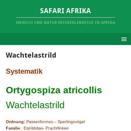
SAFARI AFRIKA
MENSCH UND NATUR REISEERLEBNISSE IN AFRIKA
Wachtelastrild
Systematik
Ortygospiza atricollis
Wachtelastrild
Ordnung:
Passeriformes – Sperlingsvögel
Familie
: Estrildidae- Prachtfinken