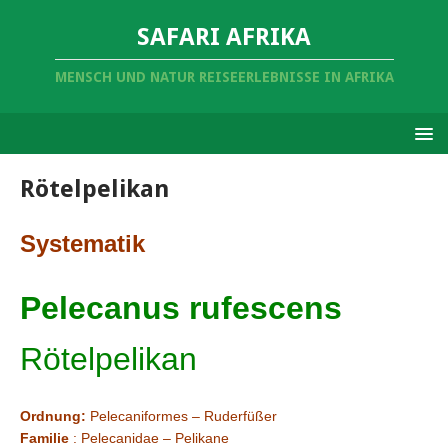
SAFARI AFRIKA
MENSCH UND NATUR REISEERLEBNISSE IN AFRIKA
Rötelpelikan
Systematik
Pelecanus rufescens
Rötelpelikan
Ordnung:
Pelecaniformes – Ruderfüßer
Familie
: Pelecanidae – Pelikane