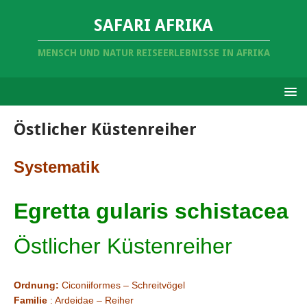
SAFARI AFRIKA
MENSCH UND NATUR REISEERLEBNISSE IN AFRIKA
Östlicher Küstenreiher
Systematik
Egretta gularis schistacea
Östlicher Küstenreiher
Ordnung:
Ciconiiformes – Schreitvögel
Familie
: Ardeidae – Reiher