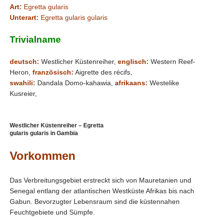
Art:
Egretta gularis
Unterart:
Egretta gularis gularis
Trivialname
deutsch:
Westlicher Küstenreiher,
englisch:
Western Reef-
Heron,
französisch:
Aigrette des récifs,
swahili:
Dandala Domo-kahawia,
afrikaans:
Westelike
Kusreier,
Westlicher Küstenreiher – Egretta
gularis gularis in Gambia
Vorkommen
Das Verbreitungsgebiet erstreckt sich von Mauretanien und
Senegal entlang der atlantischen Westküste Afrikas bis nach
Gabun. Bevorzugter Lebensraum sind die küstennahen
Feuchtgebiete und Sümpfe.