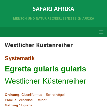
SAFARI AFRIKA
MENSCH UND NATUR REISEERLEBNISSE IN AFRIKA
Westlicher Küstenreiher
Systematik
Egretta gularis gularis
Westlicher Küstenreiher
Ordnung:
Ciconiiformes – Schreitvögel
Familie
: Ardeidae – Reiher
Gattung :
Egretta