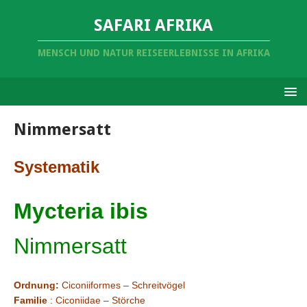
SAFARI AFRIKA
MENSCH UND NATUR REISEERLEBNISSE IN AFRIKA
Nimmersatt
Systematik
Mycteria ibis
Nimmersatt
Ordnung:
Ciconiiformes – Schreitvögel
Familie
: Ciconiidae – Störche