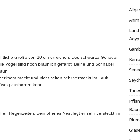
Allge
Anim
Land
Ägyp
Gamb
tliche Größe von 20 cm erreichen. Das schwarze Gefieder
Keni
nile Vögel sind noch bräunlich gefärbt. Beine und Schnabel
Sene
raun.
fmerksam macht und nicht selten sehr versteckt im Laub
Seych
Zweig ausharren kann.
Tune
Pfla
Bäu
lichen Regenzeiten. Sein offenes Nest legt er sehr versteckt im
Blum
Gräse