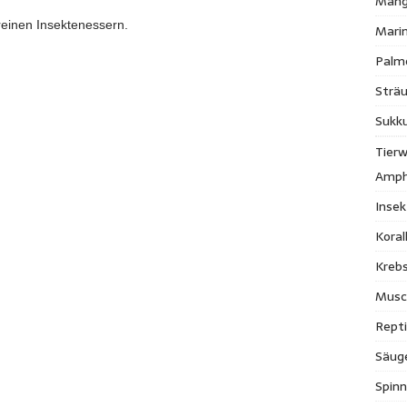
Mang
einen Insektenessern.
Mari
Palm
Strä
Sukk
Tierw
Amph
Inse
Kora
Krebs
Musc
Repti
Säug
Spinn