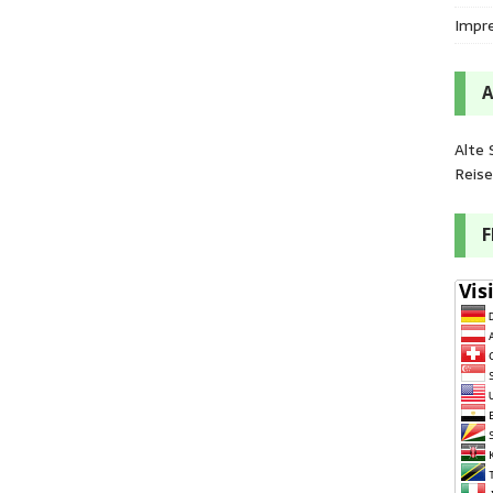
Impr
Alte 
Reis