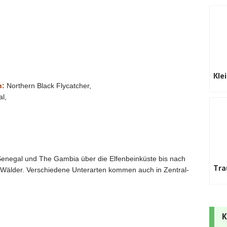
Kle
h:
Northern Black Flycatcher,
l,
 Senegal und The Gambia über die Elfenbeinküste bis nach
Tra
Wälder. Verschiedene Unterarten kommen auch in Zentral-
K