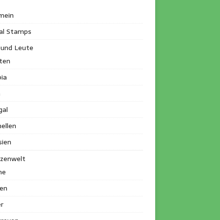
mein
al Stamps
 und Leute
ten
ia
a
gal
ellen
sien
nzenwelt
me
en
r