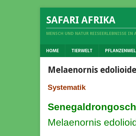
SAFARI AFRIKA
MENSCH UND NATUR REISEERLEBNISSE IN 
HOME
TIERWELT
PFLANZENWEL
Melaenornis edolioid
Systematik
Senegaldrongosch
Melaenornis edolioi