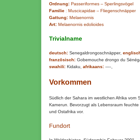
Ordnung:
Passeriformes – Sperlingsvögel
Familie
: Muscicapidae – Fliegenschnäpper
Gattung:
Melaenornis
Art:
Melaenornis edolioides
Trivialname
deutsch:
Senegaldrongoschnäpper,
englisc
französisch:
Gobemouche drongo du Sénéga
swahili:
Kidaku,
afrikaans:
—-,
Vorkommen
Südlich der Sahara im westlichen Afrika vom
Kamerun. Bevorzugt als Lebensraum feuchte 
und Ostafrika vor.
Fundort