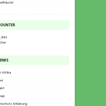
helhäuter
l
COUNTER
4,963
cher
INKS
i Afrika
er
akt
map
nschutz Erklärung