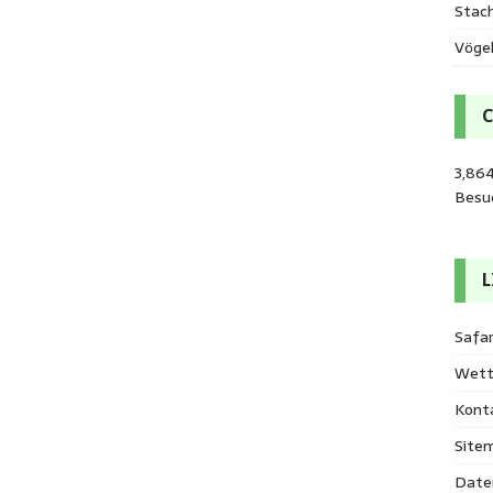
Stac
Vöge
3,86
Besu
L
Safar
Wett
Kont
Site
Date