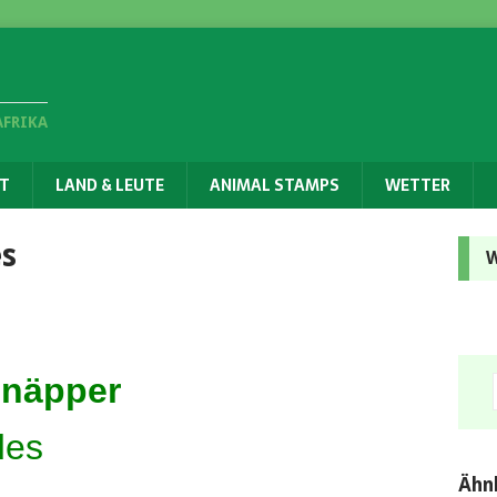
AFRIKA
T
LAND & LEUTE
ANIMAL STAMPS
WETTER
es
W
näpper
des
Ähnl