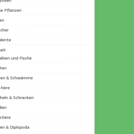
roven
ne Pflanzen
en
ucher
ulente
elt
ibien und Fische
kten
llen & Schwämme
tiere
heln & Schnecken
lien
etiere
en & Diplopoda