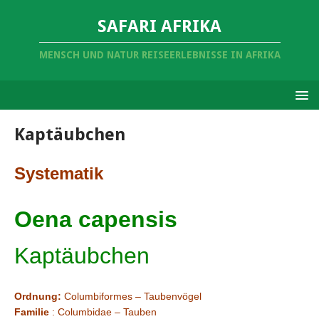
SAFARI AFRIKA
MENSCH UND NATUR REISEERLEBNISSE IN AFRIKA
Kaptäubchen
Systematik
Oena capensis
Kaptäubchen
Ordnung:
Columbiformes – Taubenvögel
Familie
: Columbidae – Tauben