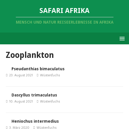
SAFARI AFRIKA
MENSCH UND NATUR REISEERLEBNISSE IN AFRIKA
Zooplankton
Pseudanthias bimaculatus
23. August 2021
Wüstenfuchs
Dascyllus trimaculatus
10. August 2021
Wüstenfuchs
Heniochus intermedius
3. März 2020
Wüstenfuchs