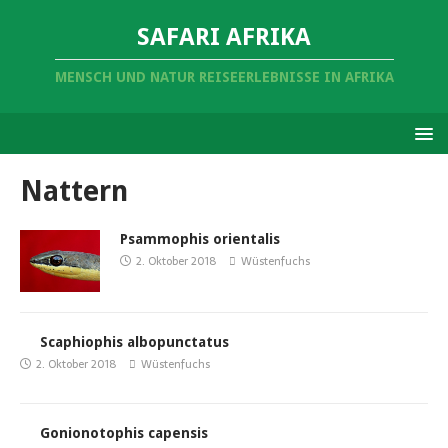
SAFARI AFRIKA
MENSCH UND NATUR REISEERLEBNISSE IN AFRIKA
Nattern
Psammophis orientalis
2. Oktober 2018
Wüstenfuchs
Scaphiophis albopunctatus
2. Oktober 2018
Wüstenfuchs
Gonionotophis capensis