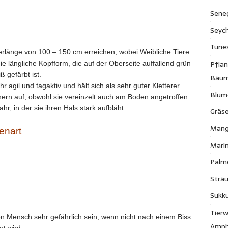
Sene
Seych
Tune
perlänge von 100 – 150 cm erreichen, wobei Weibliche Tiere
Pfla
die längliche Kopfform, die auf der Oberseite auffallend grün
 gefärbt ist.
Bäu
 agil und tagaktiv und hält sich als sehr guter Kletterer
Blum
rn auf, obwohl sie vereinzelt auch am Boden angetroffen
hr, in der sie ihren Hals stark aufbläht.
Gräse
Mang
enart
Mari
Palm
Strä
Sukk
Tierw
en Mensch sehr gefährlich sein, wenn nicht nach einem Biss
Amph