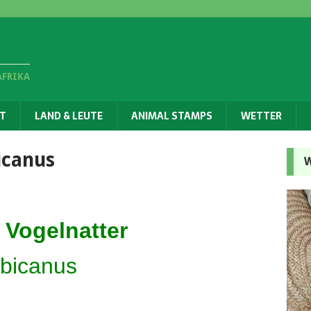
AFRIKA
T
LAND & LEUTE
ANIMAL STAMPS
WETTER
icanus
W
 Vogelnatter
bicanus