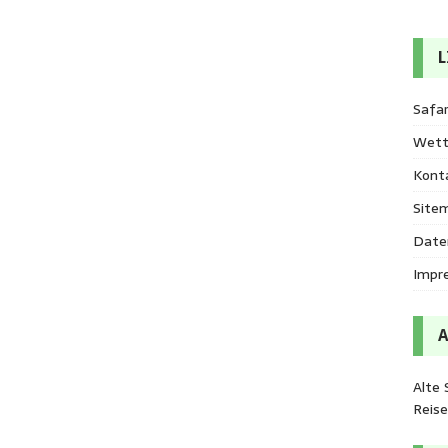
L
Safar
Wett
Kont
Site
Date
Impr
Alte 
Reis