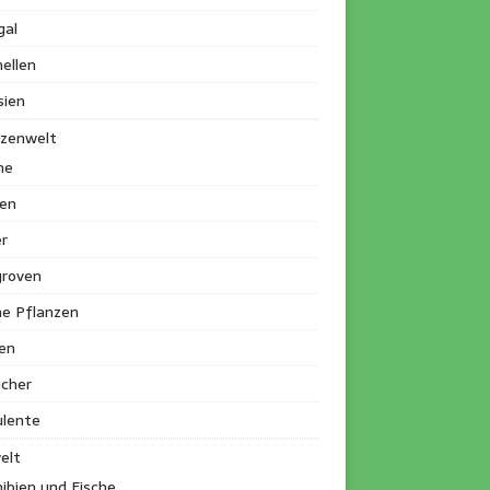
gal
ellen
sien
nzenwelt
me
en
r
roven
ne Pflanzen
en
ucher
ulente
elt
ibien und Fische