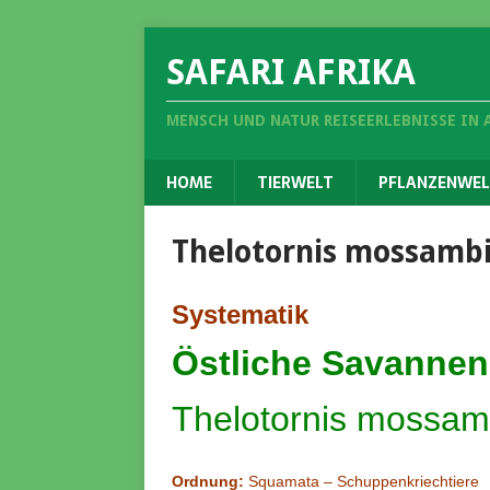
SAFARI AFRIKA
MENSCH UND NATUR REISEERLEBNISSE IN 
HOME
TIERWELT
PFLANZENWEL
Thelotornis mossamb
Systematik
Östliche Savannen
Thelotornis mossam
Ordnung:
Squamata – Schuppenkriechtiere