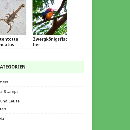
tentotta
Zwergkönigsfisc
lineatus
her
ATEGORIEN
mein
al Stamps
 und Leute
ten
ia
a