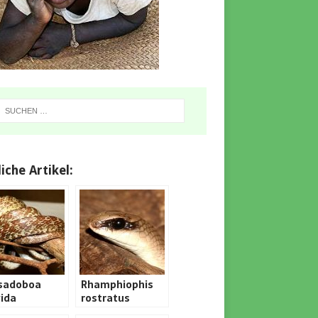
iche Artikel:
sadoboa
Rhamphiophis
vida
rostratus