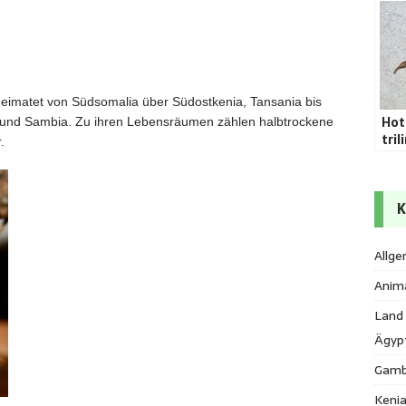
eheimatet von Südsomalia über Südostkenia, Tansania bis
Hot
 und Sambia. Zu ihren Lebensräumen zählen halbtrockene
tri
.
K
Allge
Anim
Land
Ägyp
Gamb
Keni