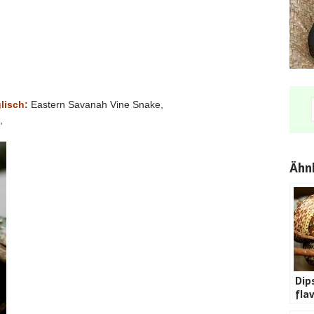
lisch:
Eastern Savanah Vine Snake,
,
Ähnl
Dip
fla