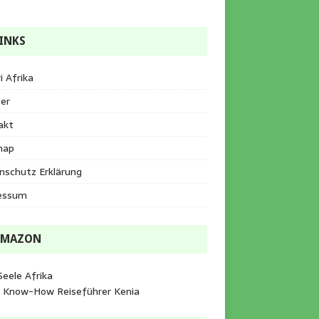
INKS
i Afrika
er
akt
map
nschutz Erklärung
essum
AMAZON
Seele Afrika
e Know-How Reiseführer Kenia