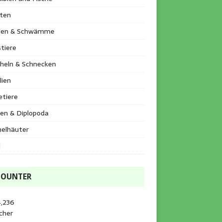
kten
llen & Schwämme
tiere
heln & Schnecken
lien
etiere
en & Diplopoda
helhäuter
l
COUNTER
4,236
cher