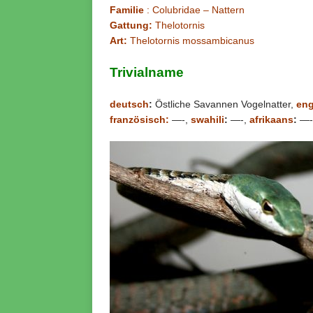
Familie
: Colubridae – Nattern
Gattung:
Thelotornis
Art:
Thelotornis mossambicanus
Trivialname
deutsch
:
Östliche Savannen Vogelnatter,
eng
französisch:
—-,
swahili
:
—-,
afrikaans
:
—-