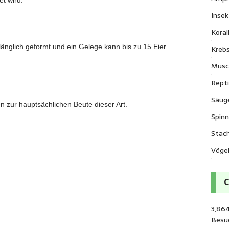
t wird.
Inse
Kora
d länglich geformt und ein Gelege kann bis zu 15 Eier
Krebs
Musc
Repti
Säug
n zur hauptsächlichen Beute dieser Art.
Spinn
Stac
Vöge
3,86
Besu