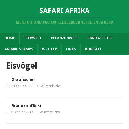
SAFARI AFRIKA
MENSCH UND NATUR REISEERLEBNISSE IN AFRIKA
HOME
TIERWELT
PFLANZENWELT
LAND & LEUTE
ANIMAL STAMPS
WETTER
LINKS
KONTAKT
Eisvögel
Graufischer
18. Februar 2019
Wüstenfuchs
Braunkopfliest
17. Februar 2019
Wüstenfuchs