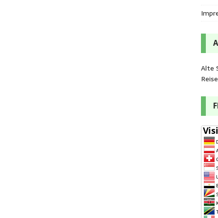
Impr
Alte 
Reis