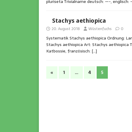
pluriseta Trivialname deutsch: —-, englisch: 
Stachys aethiopica
20. August 2018
Wüstenfuchs
0
Systematik Stachys aethiopica Ordnung: Lami
Stachys aethiopica Art: Stachys aethiopica T
Katbossie, französisch:
[…]
«
1
…
4
5