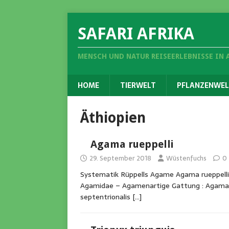
SAFARI AFRIKA
MENSCH UND NATUR REISEERLEBNISSE IN 
HOME
TIERWELT
PFLANZENWEL
Äthiopien
Agama rueppelli
29. September 2018
Wüstenfuchs
0
Systematik Rüppells Agame Agama rueppelli
Agamidae – Agamenartige Gattung : Agama A
septentrionalis
[…]