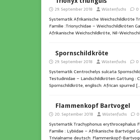
Trionyx triunguis
29. September 2018
Wüstenfuchs
0
Systematik Afrikanische Weichschildkröte Tr
Familie :Trionychidae – Weichschildkröten Gat
Afrikanische Weichschildkröte, Nil-Weichschi
Spornschildkröte
29. September 2018
Wüstenfuchs
0
Systematik Centrochelys sulcata Spornschild
Testudinidae – Landschildkröten Gattung : C
Spornschildkröte, englisch: African spurred
[…
Flammenkopf Bartvogel
20. September 2018
Wüstenfuchs
0
Systematik Trachyphonus erythrocephalus 
Familie : Lybiidae – Afrikanische Bartvögel
Trivialname deutsch: Flammenkopf-Bartvoge