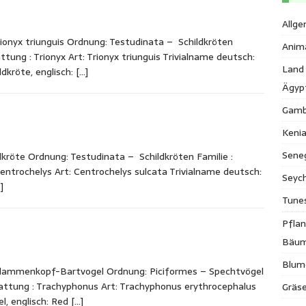
Allge
ionyx triunguis Ordnung: Testudinata – Schildkröten
Anim
tung : Trionyx Art: Trionyx triunguis Trivialname deutsch:
Land
ldkröte, englisch:
[…]
Ägyp
Gamb
Keni
Sene
kröte Ordnung: Testudinata – Schildkröten Familie :
entrochelys Art: Centrochelys sulcata Trivialname deutsch:
Seych
]
Tune
Pfla
Bäu
Blum
Flammenkopf-Bartvogel Ordnung: Piciformes – Spechtvögel
 Gattung : Trachyphonus Art: Trachyphonus erythrocephalus
Gräse
l, englisch: Red
[…]