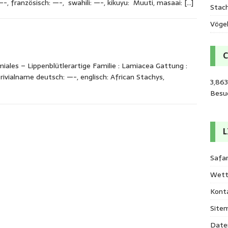
—-, französisch: —-, swahili: —-, kikuyu: Muuti, masaai:
[…]
Stac
Vöge
ales – Lippenblütlerartige Familie : Lamiacea Gattung :
rivialname deutsch: —-, englisch: African Stachys,
3,863
Besu
L
Safar
Wett
Kont
Site
Date