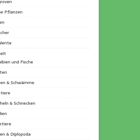
roven
ne Pflanzen
en
ucher
ulente
elt
ibien und Fische
kten
llen & Schwämme
tiere
heln & Schnecken
lien
etiere
en & Diplopoda