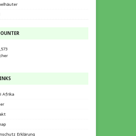
helhäuter
l
COUNTER
,573
cher
INKS
i Afrika
er
akt
map
nschutz Erklärung