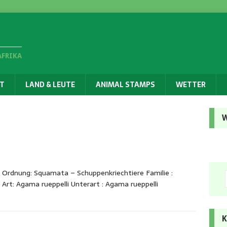
AFRIKA
T
LAND & LEUTE
ANIMAL STAMPS
WETTER
W
 Ordnung: Squamata – Schuppenkriechtiere Familie :
rt: Agama rueppelli Unterart : Agama rueppelli
K