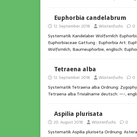
Euphorbia candelabrum
12. September 2018
Wüstenfuchs
0
Systematik Kandelaber Wolfsmilch Euphorbia
Euphorbiaceae Gattung : Euphorbia Art: Eup
Wolfsmilch, Baumeuphorbie, englisch: Eupho
Tetraena alba
12. September 2018
Wüstenfuchs
0
Systematik Tetraena alba Ordnung: Zygophyll
Tetraena alba Trivialname deutsch: —-, engli
Aspilia plurisata
20. August 2018
Wüstenfuchs
0
Systematik Aspilia pluriseta Ordnung: Asteral