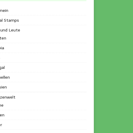
mein
al Stamps
 und Leute
ten
ia
a
gal
ellen
sien
nzenwelt
me
en
r