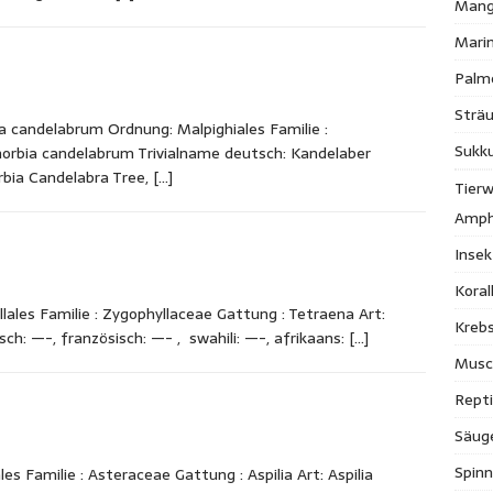
Mang
Mari
Palm
Strä
 candelabrum Ordnung: Malpighiales Familie :
Sukk
horbia candelabrum Trivialname deutsch: Kandelaber
rbia Candelabra Tree,
[…]
Tierw
Amph
Inse
Kora
ales Familie : Zygophyllaceae Gattung : Tetraena Art:
Krebs
sch: —-, französisch: —- , swahili: —-, afrikaans:
[…]
Musc
Repti
Säug
Spinn
es Familie : Asteraceae Gattung : Aspilia Art: Aspilia