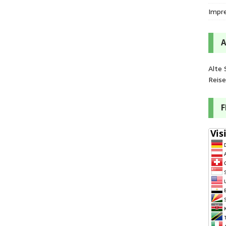
Impr
Alte 
Reis