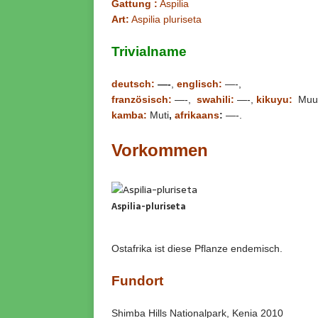
Gattung :
Aspilia
Art:
Aspilia pluriseta
Trivialname
deutsch:
—-
,
englisch:
—-,
französisch:
—-,
swahili:
—-,
kikuyu:
Muut
kamba:
Muti
,
afrikaans
:
—-.
Vorkommen
Aspilia-pluriseta
Ostafrika ist diese Pflanze endemisch.
Fundort
Shimba Hills Nationalpark, Kenia 2010