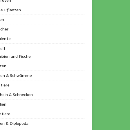
roven
ne Pflanzen
en
ucher
ulente
elt
ibien und Fische
kten
llen & Schwämme
tiere
heln & Schnecken
lien
etiere
en & Diplopoda