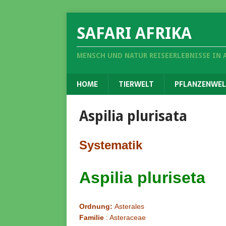
SAFARI AFRIKA
MENSCH UND NATUR REISEERLEBNISSE IN 
HOME
TIERWELT
PFLANZENWEL
Aspilia plurisata
Systematik
Aspilia pluriseta
Ordnung:
Asterales
Familie
: Asteraceae