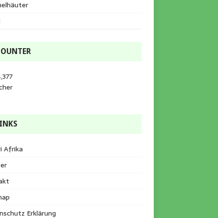
helhäuter
l
COUNTER
,377
cher
INKS
i Afrika
er
akt
map
nschutz Erklärung