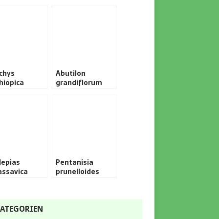
chys
Abutilon
hiopica
grandiflorum
lepias
Pentanisia
assavica
prunelloides
ATEGORIEN