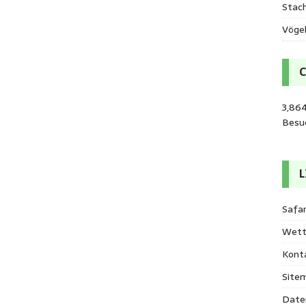
Stac
Vöge
3,864
Besu
L
Safar
Wett
Kont
Site
Date