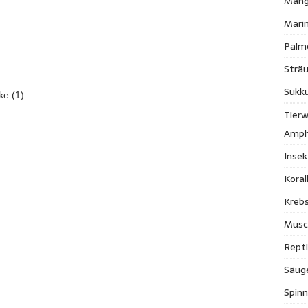
Mang
Mari
Palm
Strä
Sukk
ke (1)
Tierw
Amph
Inse
Kora
Krebs
Musc
Repti
Säug
Spinn