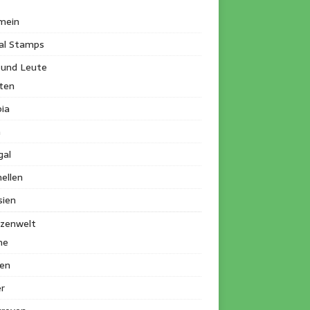
mein
al Stamps
 und Leute
ten
ia
a
gal
ellen
sien
nzenwelt
me
en
r