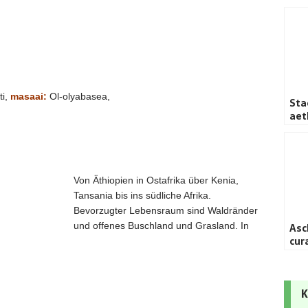
i,
masaai:
Ol-olyabasea,
Sta
aet
Von Äthiopien in Ostafrika über Kenia,
Tansania bis ins südliche Afrika.
Bevorzugter Lebensraum sind Waldränder
und offenes Buschland und Grasland. In
Asc
cur
K