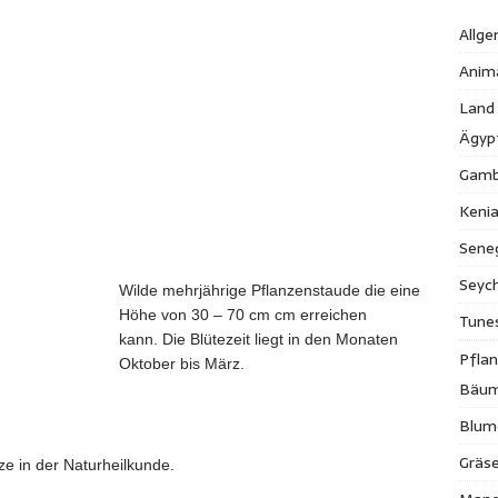
Allge
Anim
Land
Ägyp
Gamb
Keni
Sene
Seych
Wilde mehrjährige Pflanzenstaude die eine
Höhe von 30 – 70 cm cm erreichen
Tune
kann. Die Blütezeit liegt in den Monaten
Pfla
Oktober bis März.
Bäu
Blum
Gräse
nze in der Naturheilkunde.