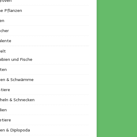
roven
ne Pflanzen
en
ucher
ulente
elt
ibien und Fische
kten
llen & Schwämme
tiere
heln & Schnecken
lien
etiere
en & Diplopoda