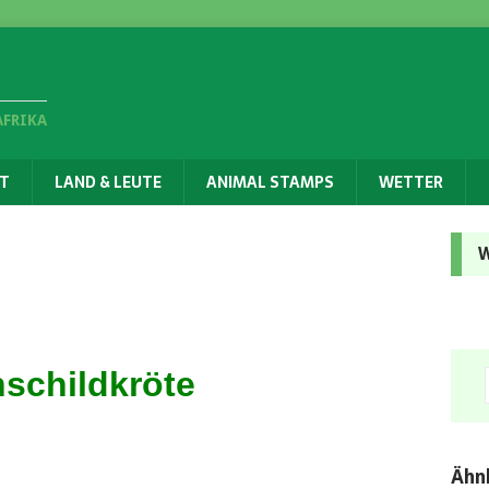
AFRIKA
T
LAND & LEUTE
ANIMAL STAMPS
WETTER
W
hschildkröte
Ähnl