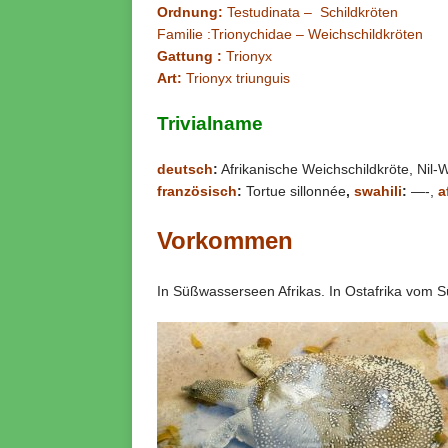
Ordnung:
Testudinata – Schildkröten
Familie :Trionychidae – Weichschildkröten
Gattung :
Trionyx
Art:
Trionyx triunguis
Trivialname
deutsch
:
Afrikanische Weichschildkröte, Nil-
französisch
:
Tortue sillonnée
,
swahili
:
—-,
a
Vorkommen
In Süßwasserseen Afrikas. In Ostafrika vom 