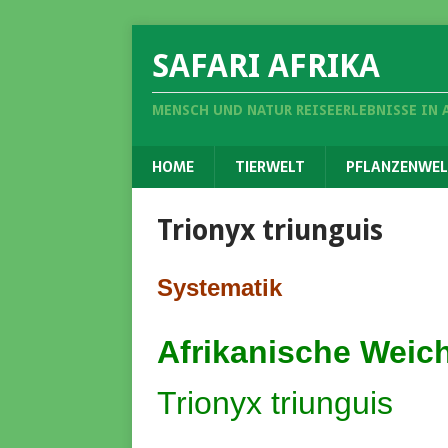
SAFARI AFRIKA
MENSCH UND NATUR REISEERLEBNISSE IN 
HOME
TIERWELT
PFLANZENWEL
Trionyx triunguis
Systematik
Afrikanische Weic
Trionyx triunguis