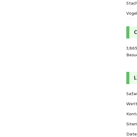
Stac
Vöge
3,865
Besu
L
Safar
Wett
Kont
Site
Date