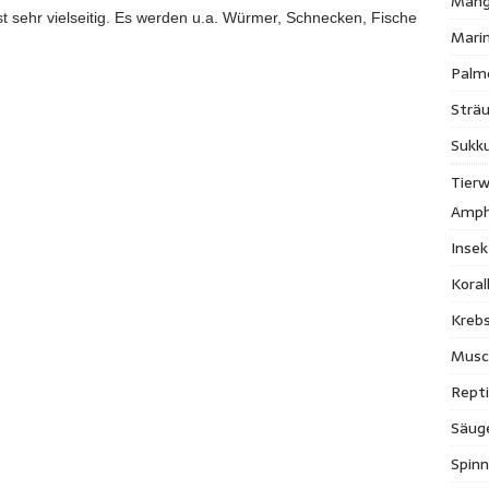
Mang
st sehr vielseitig. Es werden u.a. Würmer, Schnecken, Fische
Mari
Palm
Strä
Sukk
Tierw
Amph
Inse
Kora
Krebs
Musc
Repti
Säug
Spinn