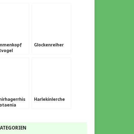
ammenkopf
Glockenreiher
tvogel
irhagerrhis
Harlekinlerche
otaenia
ATEGORIEN