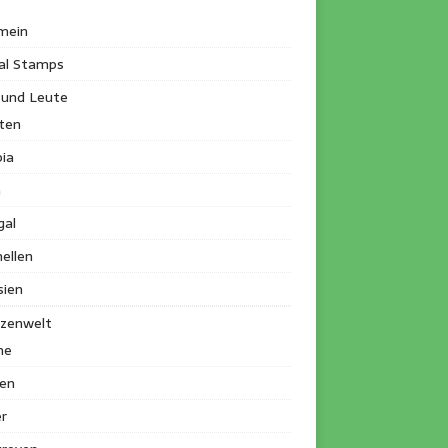
mein
al Stamps
 und Leute
ten
ia
a
gal
ellen
sien
nzenwelt
me
en
r