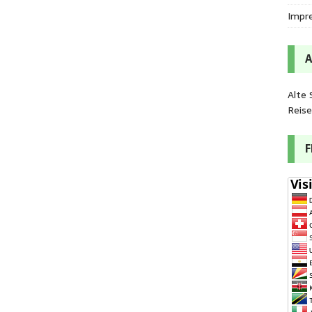
Impr
Alte 
Reis