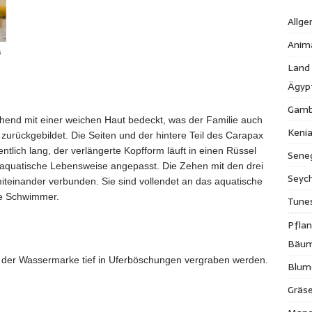
Allge
Anim
a
Land
Ägyp
Gamb
ehend mit einer weichen Haut bedeckt, was der Familie auch
Keni
zurückgebildet. Die Seiten und der hintere Teil des Carapax
ntlich lang, der verlängerte Kopfform läuft in einen Rüssel
Sene
e aquatische Lebensweise angepasst. Die Zehen mit den drei
Seych
iteinander verbunden. Sie sind vollendet an das aquatische
le Schwimmer.
Tune
Pfla
Bäu
lb der Wassermarke tief in Uferböschungen vergraben werden.
Blum
Gräse