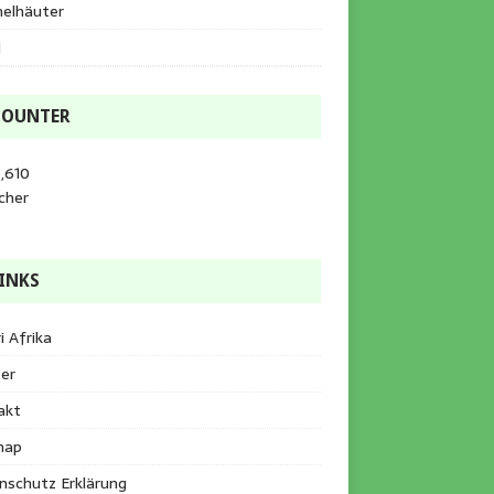
helhäuter
l
COUNTER
,610
cher
INKS
i Afrika
er
akt
map
nschutz Erklärung