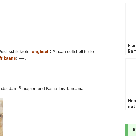
Fl
Bar
Weichschildkröte,
englisch
:
African softshell turtle,
frikaans
:
—-,
Südsudan, Äthiopien und Kenia bis Tansania.
Hem
not
K